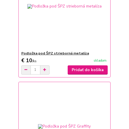
Podložka pod ŠPZ strieborná metalíza
€ 10
skladom
/
ks
Pridať do košíka