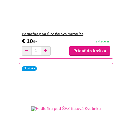
Podložka pod ŠPZ fialová metalíza
€ 10
skladom
/
ks
Pridať do košíka
Novinka