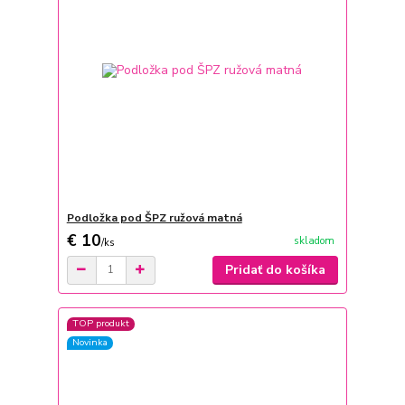
Podložka pod ŠPZ ružová matná
€ 10
skladom
/
ks
Pridať do košíka
TOP produkt
Novinka