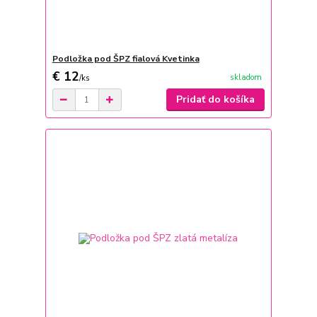
Podložka pod ŠPZ fialová Kvetinka
€ 12
skladom
/
ks
Pridať do košíka