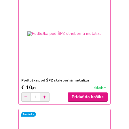
Podložka pod ŠPZ strieborná metalíza
€ 10
skladom
/
ks
Pridať do košíka
Novinka