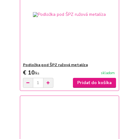
Podložka pod ŠPZ ružová metalíza
€ 10
skladom
/
ks
Pridať do košíka