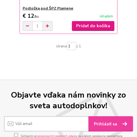
Podložka pod ŠPZ Plamene
€ 12
skladom
/
ks
Pridať do košíka
strana
z 1
Objavte vďaka nám novinky zo
sveta autodoplnkov!
Prihlásiť sa
Súhlasím so
spracovaním osobných údajov
za účelom zasielania newslettera.