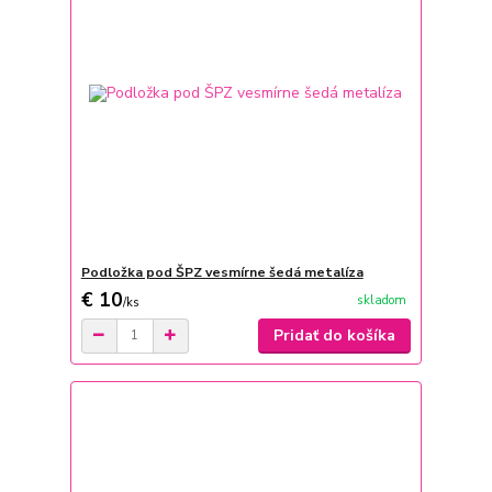
Podložka pod ŠPZ vesmírne šedá metalíza
€ 10
skladom
/
ks
Pridať do košíka