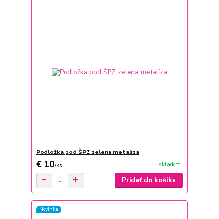
Podložka pod ŠPZ zelena metalíza
€ 10
skladom
/
ks
Pridať do košíka
Novinka