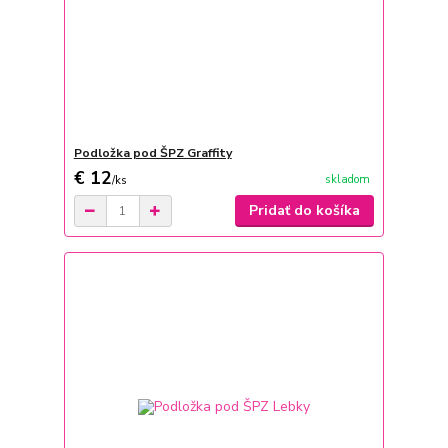
Podložka pod ŠPZ Graffity
€ 12
skladom
/
ks
Pridať do košíka