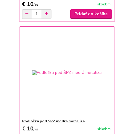
€ 10
skladom
/
ks
Pridať do košíka
Podložka pod ŠPZ modrá metalíza
€ 10
skladom
/
ks