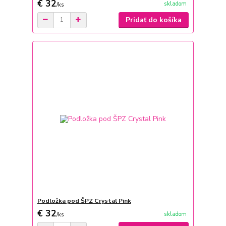
€ 32
skladom
/
ks
Pridať do košíka
Podložka pod ŠPZ Crystal Pink
€ 32
skladom
/
ks