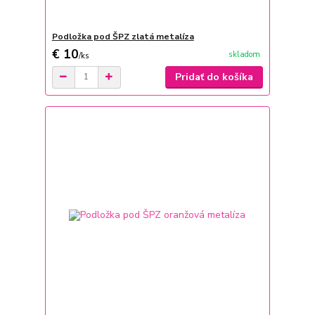
Podložka pod ŠPZ zlatá metalíza
€ 10
skladom
/
ks
Pridať do košíka