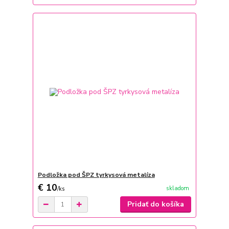
Podložka pod ŠPZ tyrkysová metalíza
€ 10
skladom
/
ks
Pridať do košíka