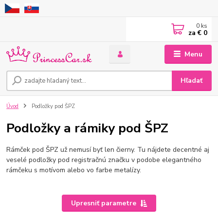
0
ks
za
€ 0
Menu
Hľadať
Úvod
Podložky pod ŠPZ
Podložky a rámiky pod ŠPZ
Rámček
pod ŠPZ
už nemusí byť len čierny. Tu nájdete decentné aj
veselé podložky pod
registračnú
značku v podobe elegantného
rámčeku s motívom alebo vo farbe
metalízy
.
Upresniť parametre