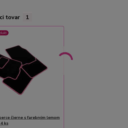
ci tovar
1
dukt
erce čierne s farebným lemom
 4 ks