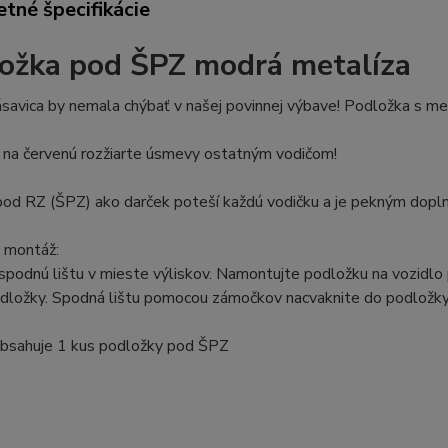
tné špecifikácie
ožka
pod ŠPZ modrá metalíza
savica by nemala chýbať v našej povinnej výbave! Podložka s me
í na červenú rozžiarte úsmevy ostatným vodičom!
od RZ (ŠPZ) ako darček poteší každú vodičku a je pekným dopl
 montáž:
spodnú lištu v mieste výliskov. Namontujte podložku na vozid
odložky. Spodná lištu pomocou zámočkov
nacvaknite
do podložky
bsahuje
1 kus podložky pod ŠPZ