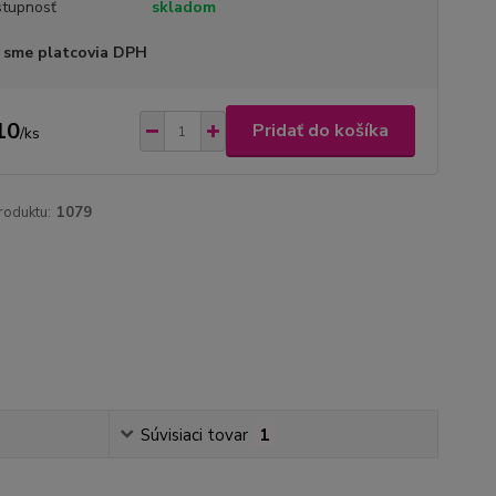
tupnosť
skladom
 sme platcovia DPH
10
Pridať do košíka
/
ks
roduktu:
1079
Súvisiaci tovar
1