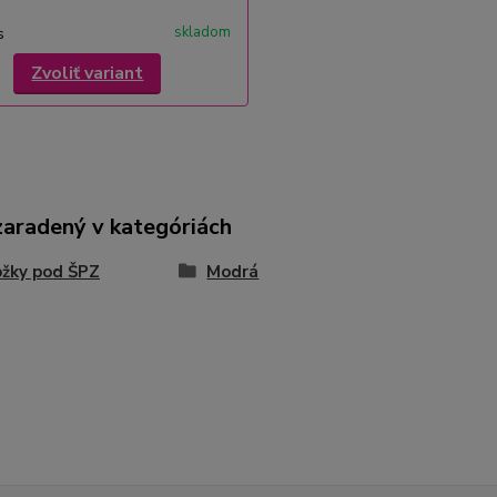
skladom
s
Zvoliť variant
zaradený v kategóriách
žky pod ŠPZ
Modrá