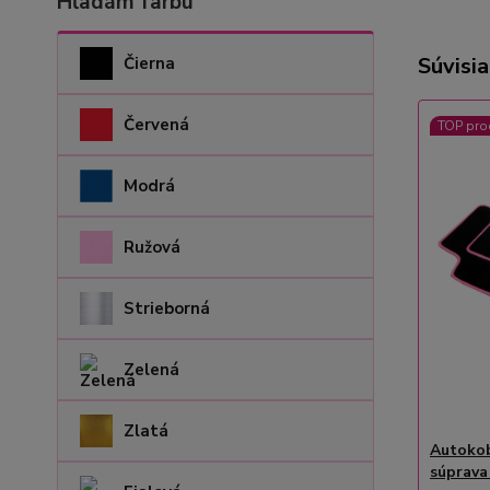
Hľadám farbu
Súvisia
Čierna
Červená
TOP pro
Modrá
Ružová
Strieborná
Zelená
Zlatá
Autokob
súprava