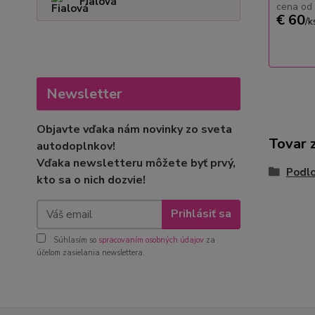
Fialová
cena od
€ 60
/
k
Newsletter
Objavte vďaka nám novinky zo sveta
Tovar 
autodoplnkov!
Vďaka newsletteru môžete byť prvý,
Podlo
kto sa o nich dozvie!
Prihlásiť sa
Súhlasím so
spracovaním osobných údajov
za
účelom zasielania newslettera.