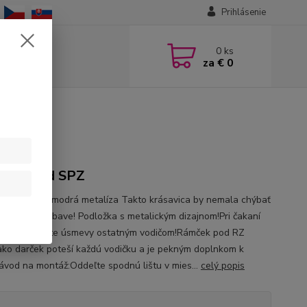
Prihlásenie
0
ks
za
€ 0
eček pod SPZ
ka pod ŠPZ modrá metalíza Takto krásavica by nemala chýbať
j povinnej výbave! Podložka s metalickým dizajnom!Pri čakaní
venú rozžiarte úsmevy ostatným vodičom!Rámček pod RZ
ako darček poteší každú vodičku a je pekným doplnkom k
ávod na montáž:Oddeľte spodnú lištu v mies...
celý popis