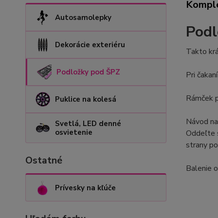
Komple
Autosamolepky
Podl
Dekorácie exteriéru
Takto krá
Podložky pod ŠPZ
Pri čakan
Rámček p
Puklice na kolesá
Návod
na
Svetlá, LED denné
osvietenie
Oddeľte 
strany p
Ostatné
Balenie
o
Prívesky na kľúče