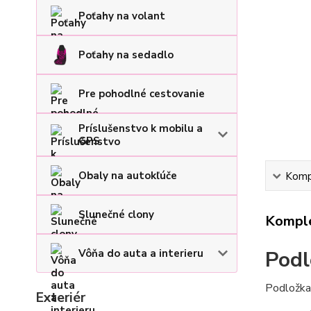
Poťahy na volant
Poťahy na sedadlo
Pre pohodlné cestovanie
Príslušenstvo k mobilu a
GPS
Obaly na autokľúče
Kompl
Slunečné clony
Komple
Podl
Vôňa do auta a interieru
Podložka 
Exteriér