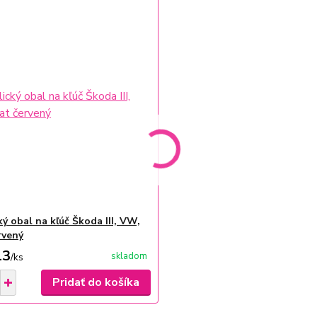
ý obal na kľúč Škoda III, VW,
rvený
13
skladom
/
ks
Pridať do košíka