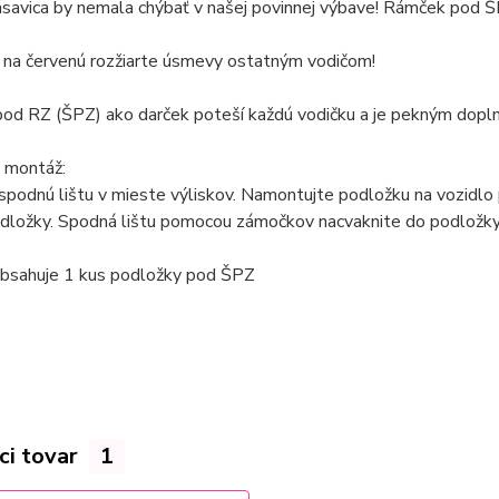
savica by nemala chýbať v našej povinnej výbave! Rámček pod ŠPZ
í na červenú rozžiarte úsmevy ostatným vodičom!
od RZ (ŠPZ) ako darček poteší každú vodičku a je pekným dopl
 montáž:
spodnú lištu v mieste výliskov. Namontujte podložku na vozidl
odložky. Spodná lištu pomocou
zámočkov
nacvaknite do podložky
bsahuje 1 kus podložky pod ŠPZ
ci tovar
1