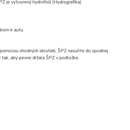
 je vytvorený hydrofolií (Hydrografika).
nkom k autu.
o pomocou
vhodných
skrutiek. ŠPZ nasuňte do spodnej
 tak, aby pevne držala ŠPZ v podložke.