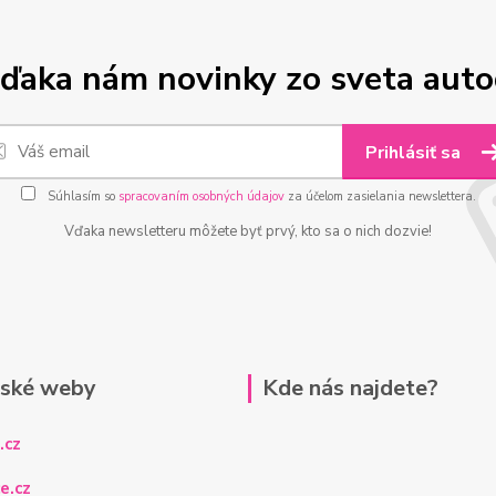
ďaka nám novinky zo sveta aut
Prihlásiť sa
Súhlasím so
spracovaním osobných údajov
za účelom zasielania newslettera.
Vďaka newsletteru môžete byť prvý, kto sa o nich dozvie!
rské weby
Kde nás najdete?
.cz
e.cz