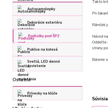
Takto krá
Autosamolepky
Pri čakan
Dekorácie exteriéru
Rámček p
Podložky pod ŠPZ
Návod na
Oddeľte 
strany p
Puklice na kolesá
Balenie
o
Svetlá, LED denné
osvietenie
Ostatné
Prívesky na kľúče
Súvisia