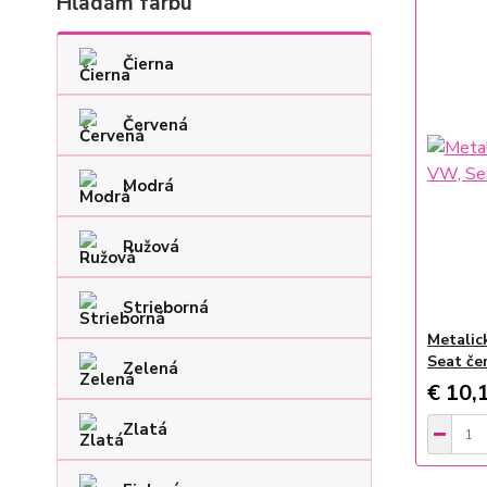
Hľadám farbu
Čierna
Červená
Modrá
Ružová
Strieborná
Metalick
Seat če
Zelená
€ 10,
Zlatá