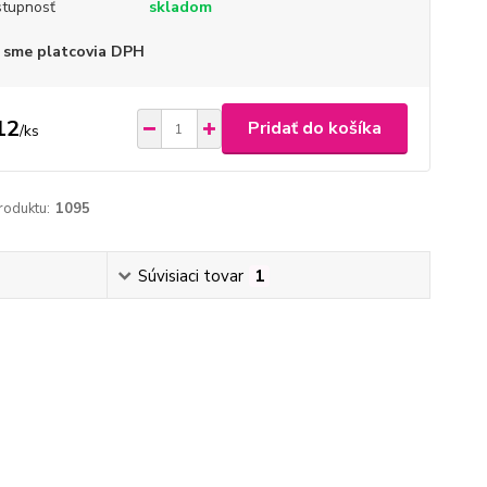
tupnosť
skladom
 sme platcovia DPH
12
Pridať do košíka
/
ks
roduktu:
1095
Súvisiaci tovar
1