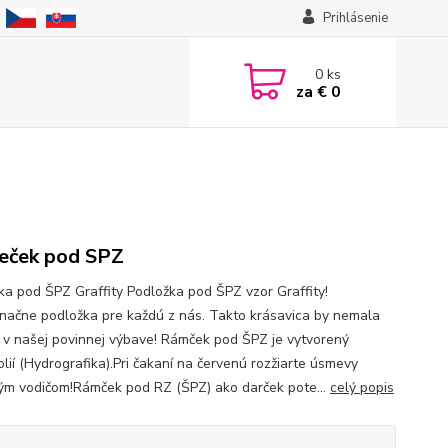
Prihlásenie
0
ks
za
€ 0
eček pod SPZ
ka pod ŠPZ Graffity Podložka pod ŠPZ vzor Graffity!
načne podložka pre každú z nás. Takto krásavica by nemala
 v našej povinnej výbave! Rámček pod ŠPZ je vytvorený
lií (Hydrografika).Pri čakaní na červenú rozžiarte úsmevy
ým vodičom!Rámček pod RZ (ŠPZ) ako darček pote...
celý popis