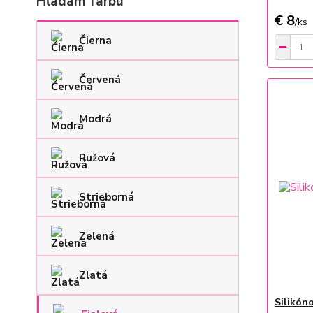
Hľadám farbu
€ 8
/
ks
Čierna
Červená
Modrá
Ružová
Strieborná
Zelená
Zlatá
Silikón