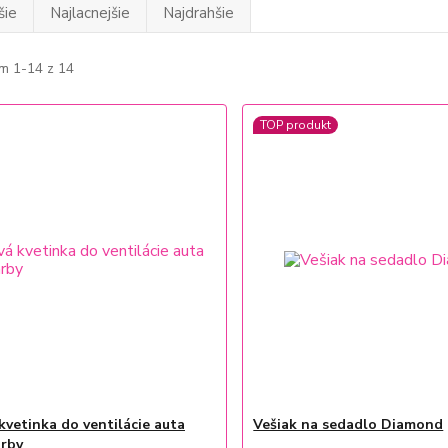
šie
Najlacnejšie
Najdrahšie
m 1-14 z 14
TOP produkt
kvetinka do ventilácie auta
Vešiak na sedadlo Diamond
arby