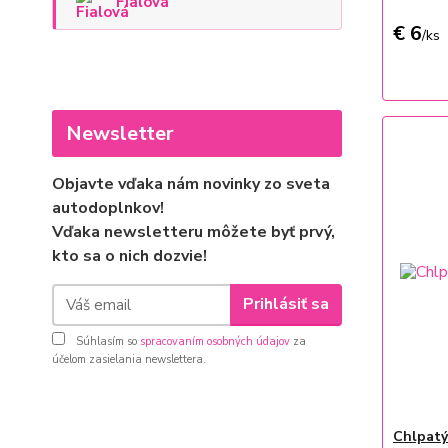
Fialová
€ 6
/
ks
Newsletter
Objavte vďaka nám novinky zo sveta
autodoplnkov!
Vďaka newsletteru môžete byť prvý,
kto sa o nich dozvie!
Prihlásiť sa
Súhlasím so
spracovaním osobných údajov
za
účelom zasielania newslettera.
Chlpatý