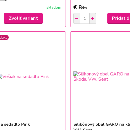
€ 8
skladom
/
ks
Zvoliť variant
Pridať d
dukt
na sedadlo Pink
Silikónový obal GARO na kľ