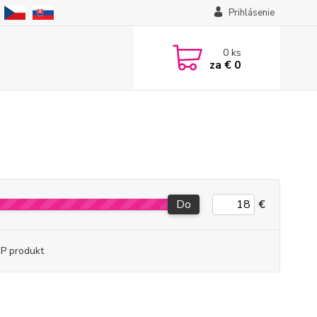
Prihlásenie
0
ks
za
€ 0
Do
€
P produkt