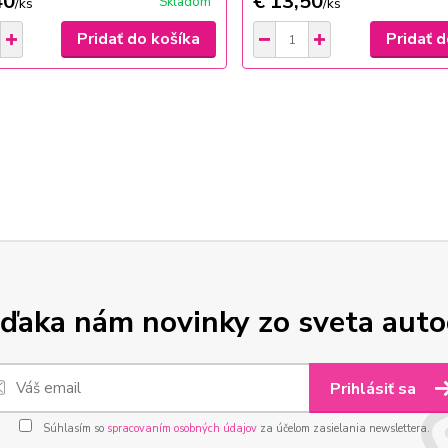
40
€ 13,50
Skladom
/
ks
/
ks
Pridať do košíka
Pridať d
ďaka nám novinky zo sveta aut
Prihlásiť sa
Súhlasím so
spracovaním osobných údajov
za účelom zasielania newslettera.