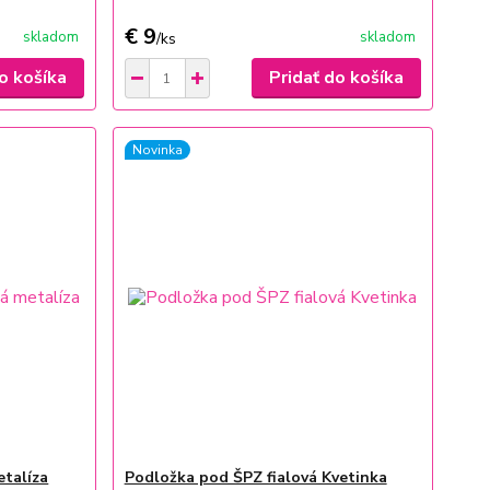
€ 9
skladom
skladom
/
ks
o košíka
Pridať do košíka
Novinka
etalíza
Podložka pod ŠPZ fialová Kvetinka