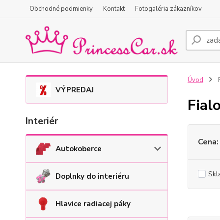
Obchodné podmienky
Kontakt
Fotogaléria zákazníkov
Úvod
F
VÝPREDAJ
Fial
Interiér
Cena:
Autokoberce
Skl
Doplnky do interiéru
Hlavice radiacej páky