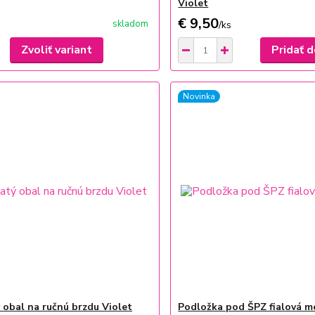
Violet
€ 9,50
skladom
/
ks
Zvoliť variant
Pridať d
Novinka
 obal na ručnú brzdu Violet
Podložka pod ŠPZ fialová m