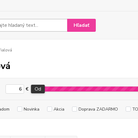
Hľadať
ialová
ová
€
Od
adom
Novinka
Akcia
Doprava ZADARMO
TO