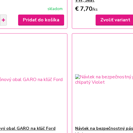
VW, Seat
€ 7,70
skladom
/
ks
Pridať do košíka
Zvoliť variant
ový obal GARO na kľúč Ford
Návlek na bezpečnostný pás