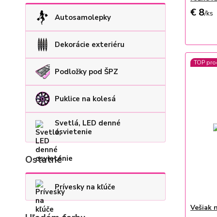
€ 8
/
ks
Autosamolepky
Dekorácie exteriéru
TOP pro
Podložky pod ŠPZ
Puklice na kolesá
Svetlá, LED denné
osvietenie
Ostatné
Prívesky na kľúče
Vešiak 