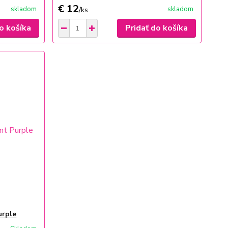
€ 12
skladom
skladom
/
ks
o košíka
Pridať do košíka
urple