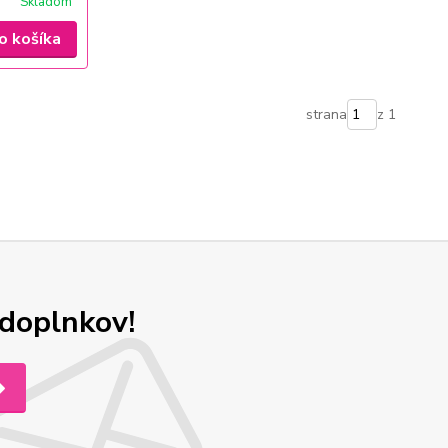
Skladom
o košíka
strana
z 1
odoplnkov!