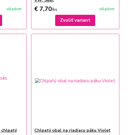
VW, Seat
€ 7,70
skladom
skladom
/
ks
Zvoliť variant
 chlpatý
Chlpatý obal na riadiacu páku Violet