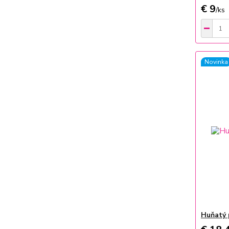
€ 9
/
ks
Novinka
Huňatý 