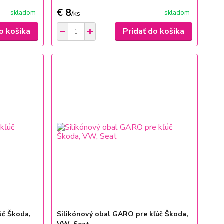
€ 8
skladom
skladom
/
ks
o košíka
Pridať do košíka
úč Škoda,
Silikónový obal GARO pre kľúč Škoda,