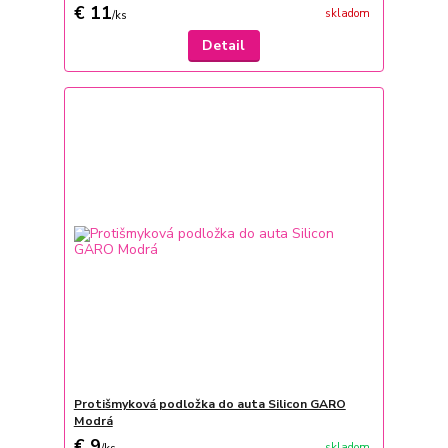
€ 11
skladom
/
ks
Detail
Protišmyková podložka do auta Silicon GARO
Modrá
€ 9
skladom