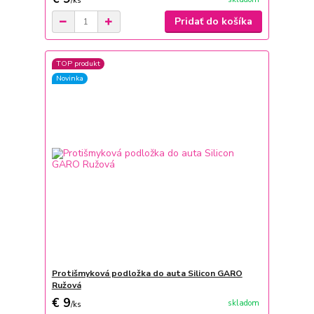
/
ks
Pridať do košíka
TOP produkt
Novinka
Protišmyková podložka do auta Silicon GARO
Ružová
€ 9
skladom
/
ks