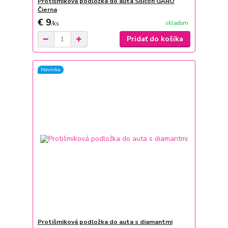
Protišmiková podložka do auta Silicon GARO
Čierna
€ 9
skladom
/
ks
Pridať do košíka
Novinka
Protišmiková podložka do auta s diamantmi