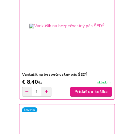
Vankúšik na bezpečnostný pás ŠEDÝ
€ 8,40
skladom
/
ks
Pridať do košíka
Novinka