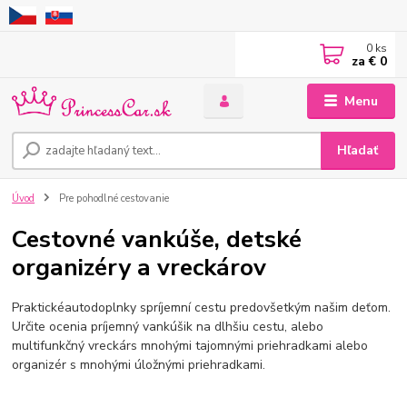
0
ks
za
€ 0
Menu
Hľadať
Úvod
Pre pohodlné cestovanie
Cestovné vankúše, detské
organizéry a vreckárov
Praktické
autodoplnky
spríjemní cestu
predovšetkým
našim deťom.
Určite ocenia príjemný
vankúšik
na dlhšiu cestu, alebo
multifunkčný
vreckár
s mnohými
tajomnými priehradkami alebo
organizér s mnohými úložnými
priehradkami
.