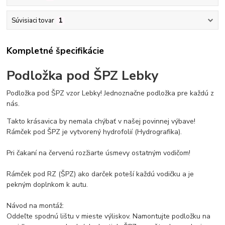
Súvisiaci tovar
1
Kompletné špecifikácie
Podložka pod ŠPZ Lebky
Podložka pod ŠPZ vzor Lebky! Jednoznačne podložka pre každú z
nás.
Takto krásavica by nemala chýbať v našej povinnej výbave!
Rámček pod ŠPZ je vytvorený hydrofolií (Hydrografika).
Pri čakaní na červenú rozžiarte úsmevy ostatným vodičom!
Rámček pod RZ (ŠPZ) ako darček poteší každú vodičku a je
pekným doplnkom k autu.
Návod na montáž:
Oddeľte spodnú lištu v mieste výliskov. Namontujte podložku na