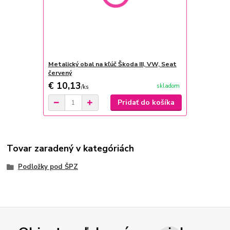
Metalický obal na kľúč Škoda III, VW, Seat
červený
€ 10,13
skladom
/
ks
Pridať do košíka
Tovar zaradený v kategóriách
Podložky pod ŠPZ