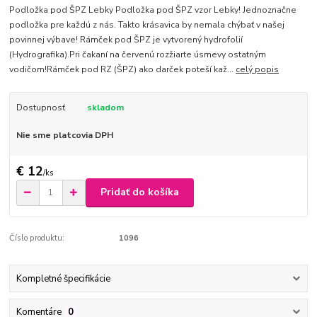
Podložka pod ŠPZ Lebky Podložka pod ŠPZ vzor Lebky! Jednoznačne
podložka pre každú z nás. Takto krásavica by nemala chýbať v našej
povinnej výbave! Rámček pod ŠPZ je vytvorený hydrofolií
(Hydrografika).Pri čakaní na červenú rozžiarte úsmevy ostatným
vodičom!Rámček pod RZ (ŠPZ) ako darček poteší kaž...
celý popis
Dostupnosť
skladom
Nie sme platcovia DPH
€ 12
/
ks
Pridať do košíka
Číslo produktu:
1096
Kompletné špecifikácie
Komentáre
0