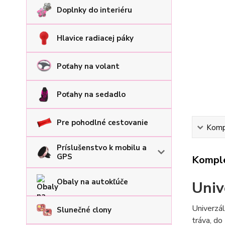
Doplnky do interiéru
Hlavice radiacej páky
Poťahy na volant
Poťahy na sedadlo
Pre pohodlné cestovanie
Kompl
Príslušenstvo k mobilu a
GPS
Komple
Obaly na autokľúče
Univ
Univerzá
Slunečné clony
tráva, do