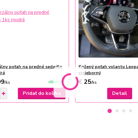
álny poťah na predné sedadlo
Kožený poťah volantu Leop
drá
strieborný
99
€ 25
skladom
/
ks
/
ks
Pridať do košíka
Detail