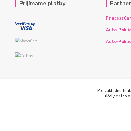
Prijímame platby
Partne
PrincessCar
Auto-Poklic
Auto-Poklic
Pre základnú funk
účely cieleni