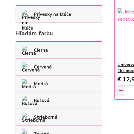
Prívesky na kľúče
Hľadám farbu
Čierna
Univerz
Červená
1ks mo
€ 12,
Modrá
Ružová
Strieborná