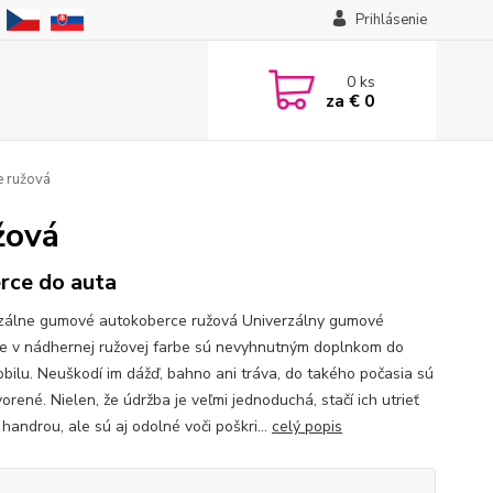
Prihlásenie
0
ks
za
€ 0
e ružová
žová
rce do auta
zálne gumové autokoberce ružová Univerzálny gumové
e v nádhernej ružovej farbe sú nevyhnutným doplnkom do
bilu. Neuškodí im dážď, bahno ani tráva, do takého počasia sú
orené. Nielen, že údržba je veľmi jednoduchá, stačí ich utrieť
handrou, ale sú aj odolné voči poškri...
celý popis