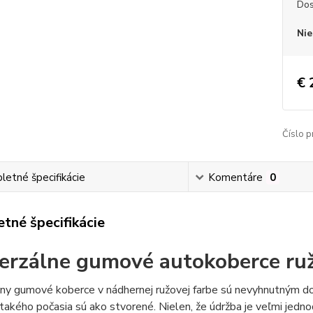
Dos
Nie
€ 
Číslo p
etné špecifikácie
Komentáre
0
tné špecifikácie
erzálne gumové autokoberce ru
lny gumové koberce v nádhernej ružovej farbe sú nevyhnutným d
 takého počasia sú ako stvorené. Nielen, že údržba je veľmi jednod