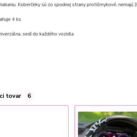
riabaniu. Koberčeky sú zo spodnej strany protišmykové, nemajú žia
ahuje
4 ks
iverzálna, sedí do každého vozidla
ci tovar
6