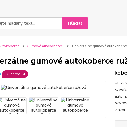
Hľadať
utokoberce
Gumové autokoberce
Univerzálne gumové autokoberc
erzálne gumové autokoberce ru
kobe
TOP produkt
Univer
koberc
automo
ako stv
vlhkou 