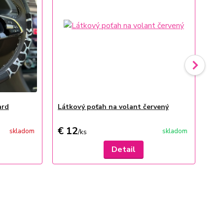
ard
Látkový poťah na volant červený
Čer
ka
€ 12
€ 
skladom
skladom
/
ks
Detail