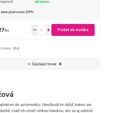
tupnosť
skladom
 sme platcovia DPH
27
Pridať do košíka
/
ks
roduktu:
014
Súvisiaci tovar
6
žová
oplnkom do automobilu. Neuškodí im dážď, bahno ani
uchá, stačí ich utrieť vlhkou handrou, ale sú aj odolné