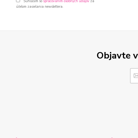
Súhlasím so
spracovaním osobných údajov
za
účelom zasielania newslettera.
Objavte v