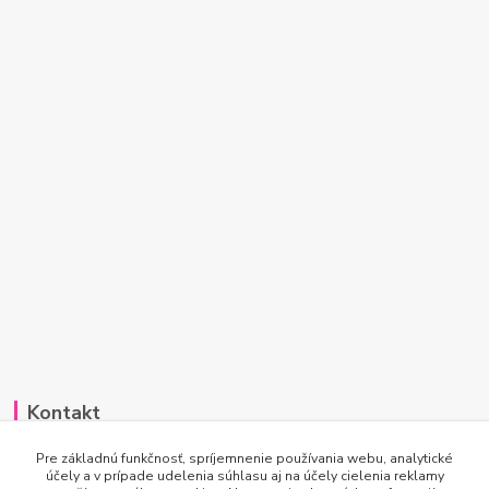
Kontakt
Po-Pi 7:00 - 15:30
Pre základnú funkčnosť, spríjemnenie používania webu, analytické
účely a v prípade udelenia súhlasu aj na účely cielenia reklamy