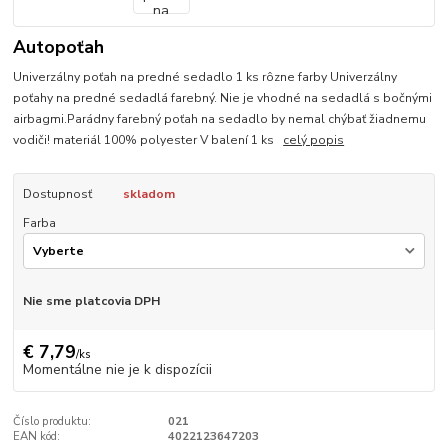
Autopoťah
Univerzálny poťah na predné sedadlo 1 ks rôzne farby Univerzálny
poťahy na predné sedadlá farebný. Nie je vhodné na sedadlá s bočnými
airbagmi.Parádny farebný poťah na sedadlo by nemal chýbať žiadnemu
vodiči! materiál 100% polyester V balení 1 ks
celý popis
Dostupnosť
skladom
Farba
Nie sme platcovia DPH
€ 7,79
/
ks
Momentálne nie je k dispozícii
Číslo produktu:
021
EAN kód:
4022123647203