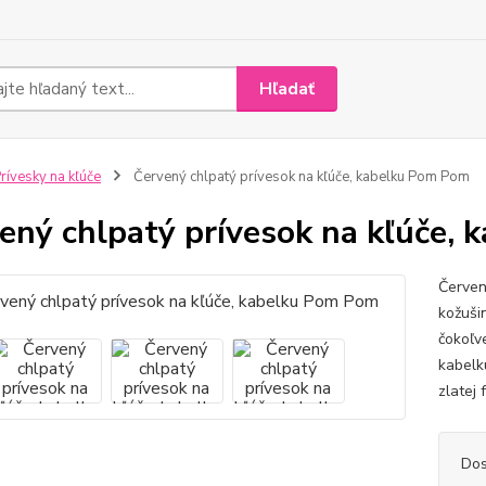
Hľadať
rívesky na kľúče
Červený chlpatý prívesok na kľúče, kabelku Pom Pom
ený chlpatý prívesok na kľúče,
Červen
kožuši
čokoľv
kabelk
zlatej 
Dos