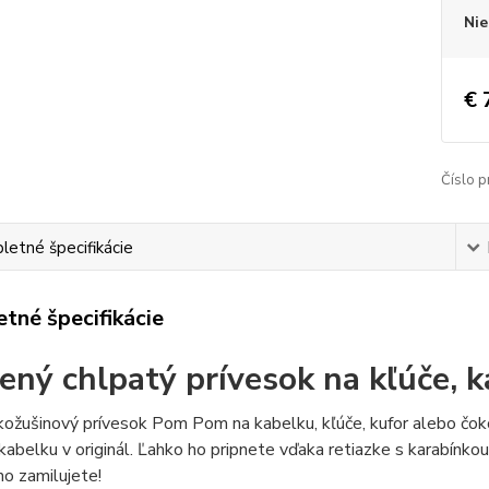
Nie
€ 
Číslo p
etné špecifikácie
tné špecifikácie
ený chlpatý prívesok na kľúče,
ožušinový prívesok Pom Pom na kabelku, kľúče, kufor alebo čoko
kabelku v originál. Ľahko ho pripnete vďaka retiazke s karabínkou
o zamilujete!