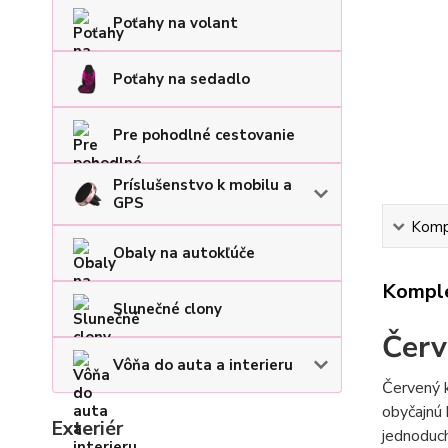
Poťahy na volant
Poťahy na sedadlo
Pre pohodlné cestovanie
Príslušenstvo k mobilu a
GPS
Kompl
Obaly na autokľúče
Komple
Slunečné clony
Červ
Vôňa do auta a interieru
Červený k
obyčajnú 
Exteriér
jednoduch