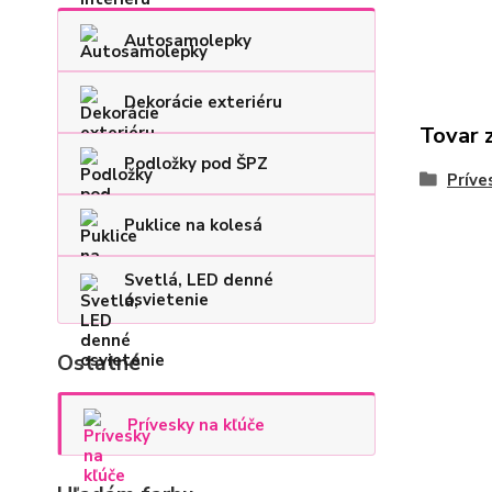
Autosamolepky
Dekorácie exteriéru
Tovar 
Podložky pod ŠPZ
Príve
Puklice na kolesá
Svetlá, LED denné
osvietenie
Ostatné
Prívesky na kľúče