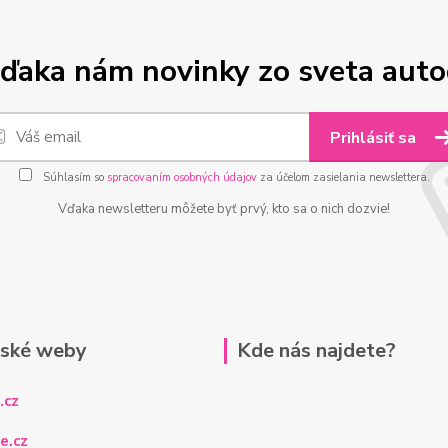
ďaka nám novinky zo sveta aut
Prihlásiť sa
Súhlasím so
spracovaním osobných údajov
za účelom zasielania newslettera.
Vďaka newsletteru môžete byť prvý, kto sa o nich dozvie!
rské weby
Kde nás najdete?
.cz
e.cz