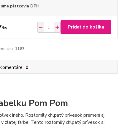
 sme platcovia DPH
7
Pridať do košíka
/
ks
roduktu:
1183
Komentáre
0
 kabelku Pom Pom
ľvek iného. Roztomilý chlpatý prívesok premení aj
 v zlatej farbe. Tento roztomilý chlpatý prívesok si