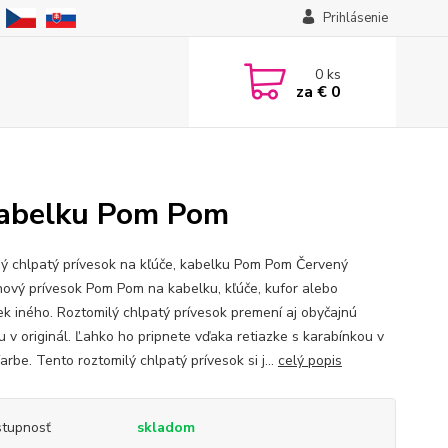
Prihlásenie
0
ks
za
€ 0
 kabelku Pom Pom
ý chlpatý prívesok na kľúče, kabelku Pom Pom Červený
nový prívesok Pom Pom na kabelku, kľúče, kufor alebo
ek iného. Roztomilý chlpatý prívesok premení aj obyčajnú
u v originál. Ľahko ho pripnete vďaka retiazke s karabínkou v
farbe. Tento roztomilý chlpatý prívesok si j...
celý popis
tupnosť
skladom