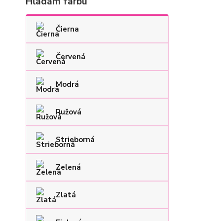
Hľadám farbu
Čierna
Červená
Modrá
Ružová
Strieborná
Zelená
Zlatá