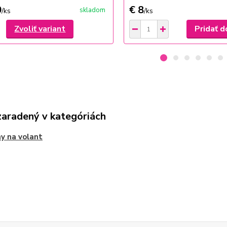
0
€ 8
skladom
/
ks
/
ks
Zvoliť variant
Pridať d
zaradený v kategóriách
y na volant