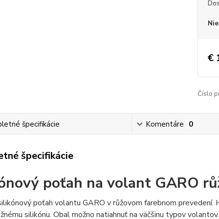
Dos
Nie
€ 
Číslo p
etné špecifikácie
Komentáre
0
tné špecifikácie
kónový
poťah na volant GARO rů
silikónový poťah volantu GARO v růžovom farebnom prevedení. H
žnému silikónu. Obal možno natiahnuť na väčšinu typov volantov