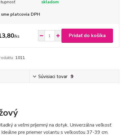
tupnosť
skladom
 sme platcovia DPH
13,80
Pridať do košíka
/
ks
roduktu:
1011
Súvisiaci tovar
9
žový
ladký a veľmi príjemný na dotyk. Univerzálna veľkosť
. Ideálne pre priemer volantu s veľkosťou 37-39 cm.