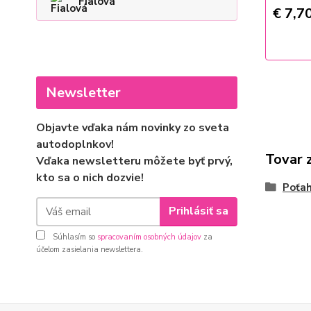
Fialová
€ 7,7
Newsletter
Objavte vďaka nám novinky zo sveta
autodoplnkov!
Tovar 
Vďaka newsletteru môžete byť prvý,
kto sa o nich dozvie!
Poťah
Prihlásiť sa
Súhlasím so
spracovaním osobných údajov
za
účelom zasielania newslettera.