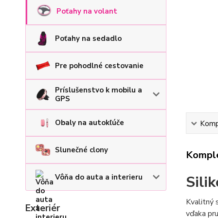
Poťahy na volant
Poťahy na sedadlo
Pre pohodlné cestovanie
Príslušenstvo k mobilu a
GPS
Obaly na autokľúče
Kompl
Slunečné clony
Komple
Vôňa do auta a interieru
Sili
Kvalitný 
Exteriér
vďaka pru