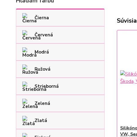
Hľadám farbu
Čierna
Súvisia
Červená
Modrá
Ružová
Strieborná
Zelená
Zlatá
Silikón
VW, Se