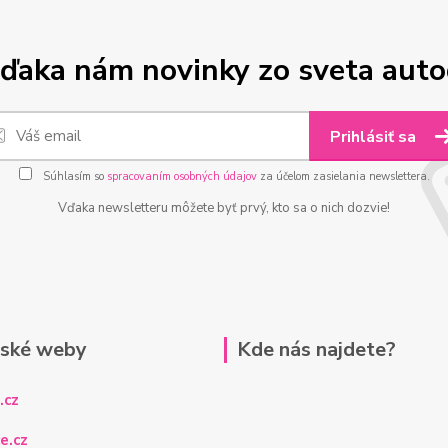
ďaka nám novinky zo sveta aut
Prihlásiť sa
Súhlasím so
spracovaním osobných údajov
za účelom zasielania newslettera.
Vďaka newsletteru môžete byť prvý, kto sa o nich dozvie!
rské weby
Kde nás najdete?
.cz
e.cz