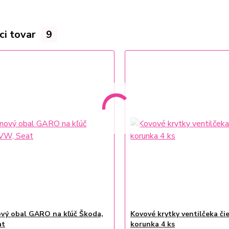
ci tovar
9
ový obal GARO na kľúč Škoda,
Kovové krytky ventilčeka či
at
korunka 4 ks