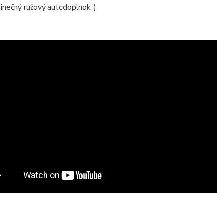
inečný ružový autodoplnok :)