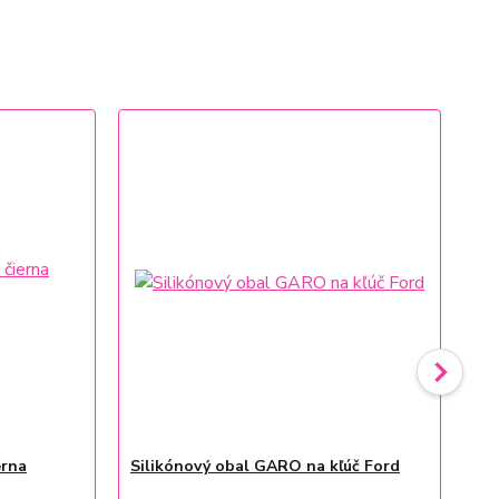
TO
No
erna
Silikónový obal GARO na kľúč Ford
Un
ru