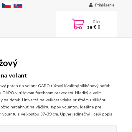
Prihlásenie
0
ks
za
€ 0
žový
 na volant
nový poťah na volant GARO růžový Kvalitný silikónový poťah
u GARO v růžovom farebnom prevedení. Hladký a veľmi
ný na dotyk. Univerzálna veľkosť vďaka pružnému silikónu.
ožno natiahnuť na väčšinu typov volantov. Ideálne pre
r volantu s veľkosťou 37-39 cm. Úplne jedinečný...
celý popis