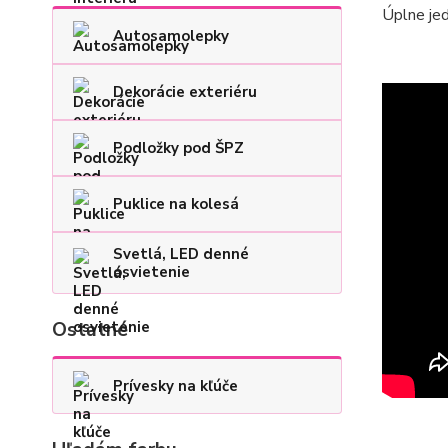
Úplne jed
Autosamolepky
Dekorácie exteriéru
Podložky pod ŠPZ
Puklice na kolesá
Svetlá, LED denné
osvietenie
Ostatné
Prívesky na kľúče