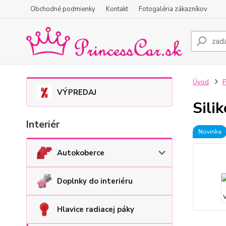
Obchodné podmienky
Kontakt
Fotogaléria zákazníkov
Úvod
P
VÝPREDAJ
Sili
Interiér
Novinka
Autokoberce
Doplnky do interiéru
Hlavice radiacej páky