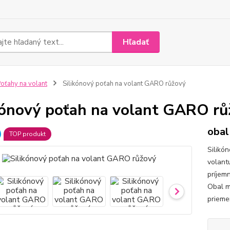
Hľadať
oťahy na volant
Silikónový poťah na volant GARO růžový
kónový poťah na volant GARO rů
obal
TOP produkt
Silikó
volant
príjem
Obal m
prieme