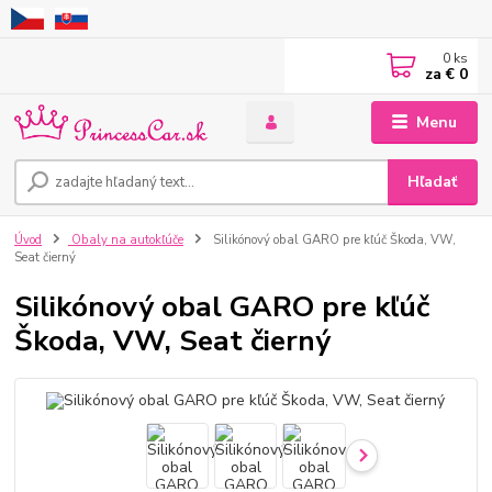
0
ks
za
€ 0
Menu
Hľadať
Úvod
Obaly na autokľúče
Silikónový obal GARO pre kľúč Škoda, VW,
Seat čierný
Silikónový obal GARO pre kľúč
Škoda, VW, Seat čierný