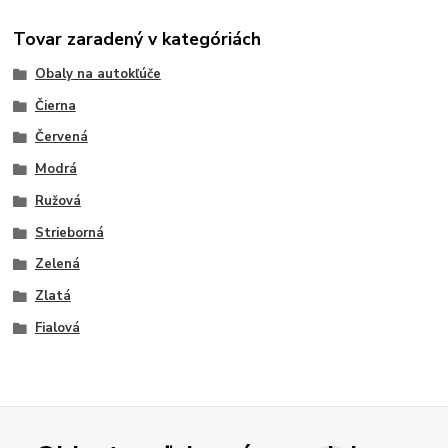
Tovar zaradený v kategóriách
Obaly na autokľúče
Čierna
Červená
Modrá
Ružová
Strieborná
Zelená
Zlatá
Fialová