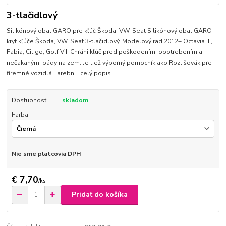
3-tlačidlový
Silikónový obal GARO pre kľúč Škoda, VW, Seat Silikónový obal GARO -
kryt kľúče Škoda, VW, Seat 3-tlačidlový. Modelový rad 2012+ Octavia III,
Fabia, Citigo, Golf VII. Chráni kľúč pred poškodením, opotrebením a
nečakanými pády na zem. Je tiež výborný pomocník ako Rozlišovák pre
firemné vozidlá.Farebn...
celý popis
Dostupnosť
skladom
Farba
Nie sme platcovia DPH
€ 7,70
/
ks
Pridať do košíka