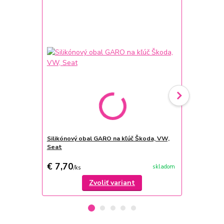
Silikónový obal GARO na kľúč Škoda, VW,
Kovové krytk
Seat
ks
€ 7,70
€ 8
skladom
/
ks
/
ks
Zvoliť variant