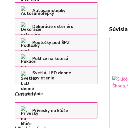
Autosamolepky
Dekorácie exteriéru
Súvisia
Podložky pod ŠPZ
Puklice na kolesá
Svetlá, LED denné
osvietenie
Ostatné
Prívesky na kľúče