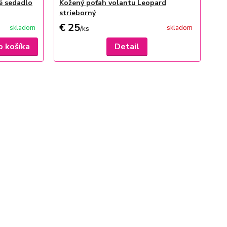
é sedadlo
Kožený poťah volantu Leopard
strieborný
€ 25
skladom
skladom
/
ks
o košíka
Detail