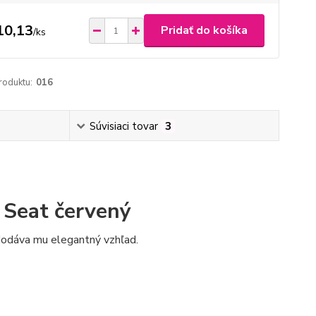
10,13
Pridať do košíka
/
ks
roduktu:
016
Súvisiaci tovar
3
, Seat červený
 dodáva mu elegantný vzhľad.