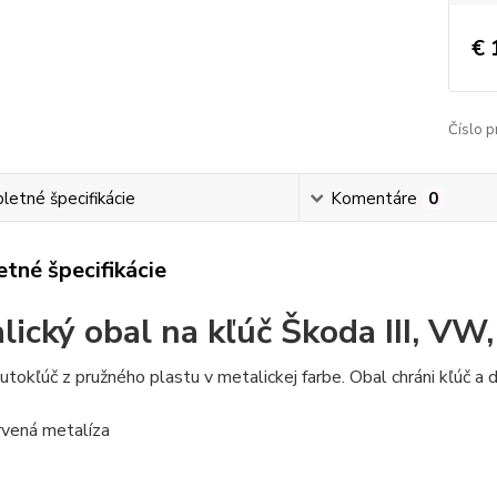
€ 
Číslo p
etné špecifikácie
Komentáre
0
tné špecifikácie
lický obal na kľúč Škoda III, VW
utokľúč z pružného plastu v metalickej farbe. Obal chráni kľúč a
ervená metalíza