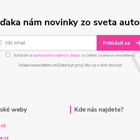
ďaka nám novinky zo sveta aut
Prihlásiť sa
Súhlasím so
spracovaním osobných údajov
za účelom zasielania newslettera.
Vďaka newsletteru môžete byť prvý, kto sa o nich dozvie!
rské weby
Kde nás najdete?
.cz
e.cz