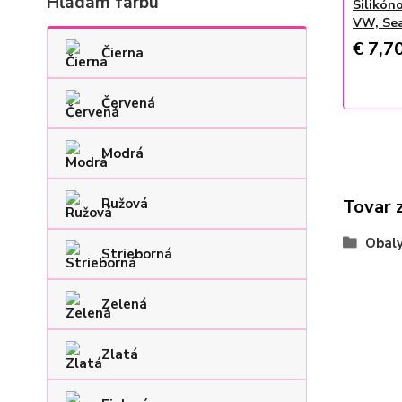
Hľadám farbu
Silikón
VW, Se
€ 7,7
Čierna
Červená
Modrá
Ružová
Tovar 
Obaly
Strieborná
Zelená
Zlatá