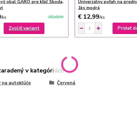
ový obal GARO pre kľúč Škoda,
Univerzálny poťah na predn
at
1ks modrá
0
€ 12,99
skladom
/
ks
/
ks
Zvoliť variant
Pridať d
zaradený v kategóriách
 na autokľúče
Červená