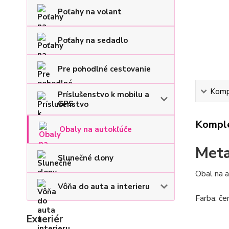
Poťahy na volant
Poťahy na sedadlo
Pre pohodlné cestovanie
Kompl
Príslušenstvo k mobilu a
GPS
Komple
Obaly na autokľúče
Meta
Slunečné clony
Obal na a
Vôňa do auta a interieru
Farba
: č
Exteriér