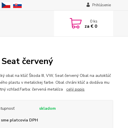
Prihlásenie
0
ks
za
€ 0
, Seat červený
cký obal na kľúč Škoda III, VW, Seat červený Obal na autokľúč
ného plastu v metalickej farbe. Obal chráni kľúč a dodáva mu
tný vzhľad.Farba: červená metalíza
celý popis
tupnosť
skladom
 sme platcovia DPH