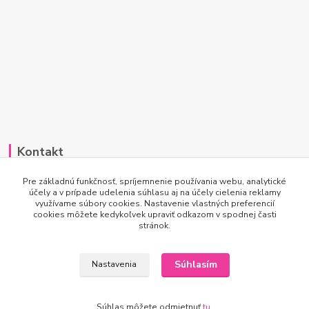
Kontakt
Po-Pi 7:00 - 15:30
Pre základnú funkčnosť, spríjemnenie používania webu, analytické
účely a v prípade udelenia súhlasu aj na účely cielenia reklamy
využívame súbory cookies. Nastavenie vlastných preferencií
info@princesscar.sk
cookies môžete kedykoľvek upraviť odkazom v spodnej časti
stránok.
Súhlasím
Nastavenia
© 2024 všetky práva vyhradené
Súhlas môžete odmietnuť
tu
.