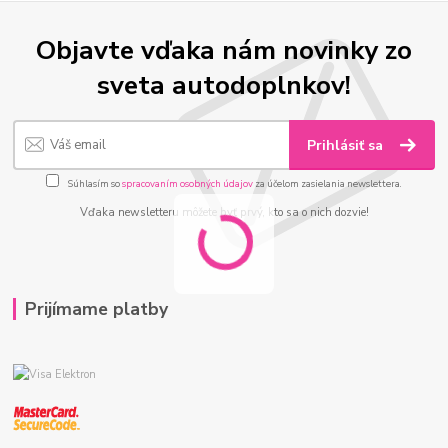
Objavte vďaka nám novinky zo
sveta autodoplnkov!
Prihlásiť sa
Súhlasím so
spracovaním osobných údajov
za účelom zasielania newslettera.
Vďaka newsletteru môžete byť prvý, kto sa o nich dozvie!
Prijímame platby