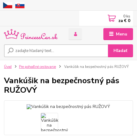
0
ks
za
€ 0
Menu
Hľadať
Úvod
Pre pohodlné cestovanie
Vankúšik na bezpečnostný pás RUŽOVÝ
Vankúšik na bezpečnostný pás
RUŽOVÝ