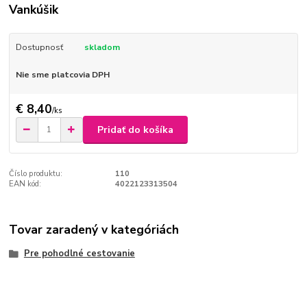
Vankúšik
Dostupnosť
skladom
Nie sme platcovia DPH
€ 8,40
/
ks
Pridať do košíka
Číslo produktu:
110
EAN kód:
4022123313504
Tovar zaradený v kategóriách
Pre pohodlné cestovanie