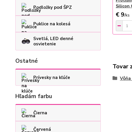
Protišm
Silico
Podložky pod ŠPZ
€ 9
/
ks
Puklice na kolesá
Svetlá, LED denné
osvietenie
Ostatné
Tovar 
Prívesky na kľúče
Vôňa 
Hľadám farbu
Čierna
Červená