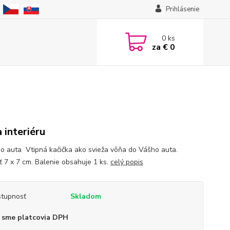
Prihlásenie
0
ks
za
€ 0
 interiéru
o auta Vtipná kačička ako svieža vôňa do Vášho auta.
ť 7 x 7 cm. Balenie obsahuje 1 ks.
celý popis
tupnosť
Skladom
 sme platcovia DPH