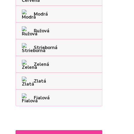
Modrá
Ružová
Strieborná
Zelená
Zlatá
Fialová