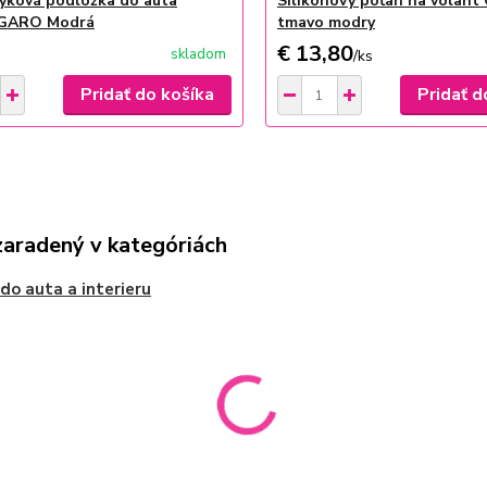
yková podložka do auta
Silikónový poťah na volan
n GARO Modrá
tmavo modry
€ 13,80
skladom
/
ks
Pridať do košíka
Pridať d
zaradený v kategóriách
do auta a interieru