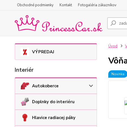
Obchodné podmienky
Kontakt
Fotogaléria zákazníkov
Úvod
V
VÝPREDAJ
Vôňa
Interiér
Novinka
Autokoberce
Doplnky do interiéru
Hlavice radiacej páky