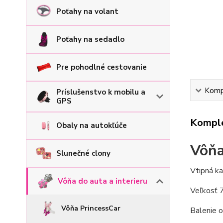
Poťahy na volant
Poťahy na sedadlo
Pre pohodlné cestovanie
Kompl
Príslušenstvo k mobilu a
GPS
Komple
Obaly na autokľúče
Vôňa
Slunečné clony
Vtipná ka
Vôňa do auta a interieru
Veľkosť 7
Vôňa PrincessCar
Balenie o