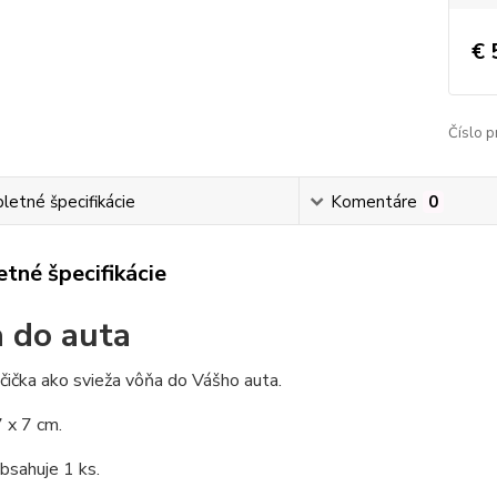
€ 
Číslo p
etné špecifikácie
Komentáre
0
tné špecifikácie
 do auta
čička ako svieža vôňa do Vášho auta.
 x 7 cm.
bsahuje 1 ks.