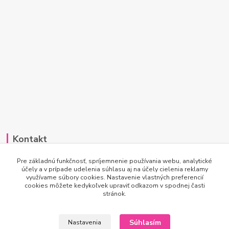
Kontakt
Po-Pi 7:00 - 15:30
Pre základnú funkčnosť, spríjemnenie používania webu, analytické
účely a v prípade udelenia súhlasu aj na účely cielenia reklamy
využívame súbory cookies. Nastavenie vlastných preferencií
info@princesscar.sk
cookies môžete kedykoľvek upraviť odkazom v spodnej časti
stránok.
Súhlasím
Nastavenia