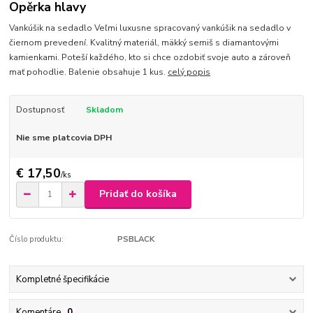
Opěrka hlavy
Vankúšik na sedadlo Veľmi luxusne spracovaný vankúšik na sedadlo v
čiernom prevedení. Kvalitný materiál, mäkký semiš s diamantovými
kamienkami. Poteší každého, kto si chce ozdobiť svoje auto a zároveň
mať pohodlie. Balenie obsahuje 1 kus.
celý popis
Dostupnosť
Skladom
Nie sme platcovia DPH
€ 17,50
/
ks
Pridať do košíka
Číslo produktu:
PSBLACK
Kompletné špecifikácie
Komentáre
0