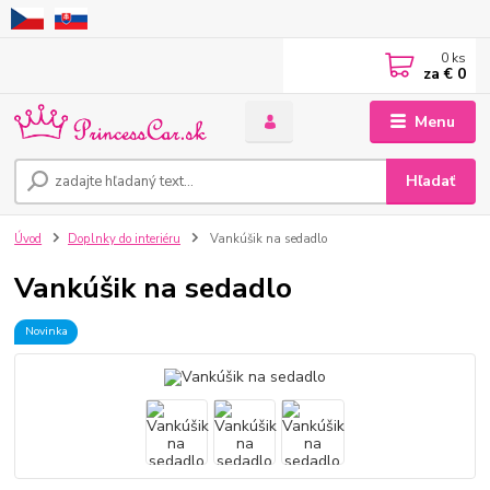
0
ks
za
€ 0
Menu
Hľadať
Úvod
Doplnky do interiéru
Vankúšik na sedadlo
Vankúšik na sedadlo
Novinka