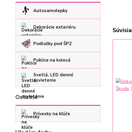
Autosamolepky
Dekorácie exteriéru
Súvisia
Podložky pod ŠPZ
Puklice na kolesá
Svetlá, LED denné
osvietenie
Ostatné
Prívesky na kľúče