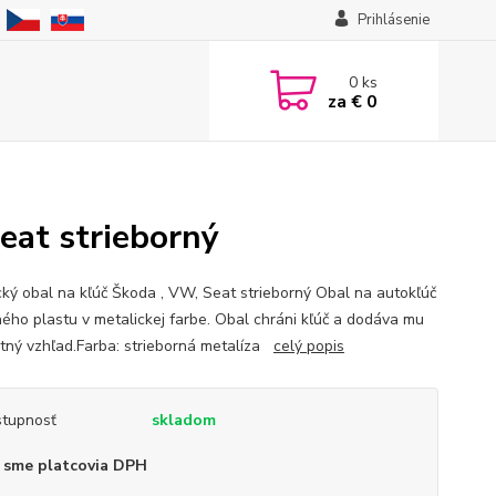
Prihlásenie
0
ks
za
€ 0
eat strieborný
cký obal na kľúč Škoda , VW, Seat strieborný Obal na autokľúč
ného plastu v metalickej farbe. Obal chráni kľúč a dodáva mu
tný vzhľad.Farba: strieborná metalíza
celý popis
tupnosť
skladom
 sme platcovia DPH