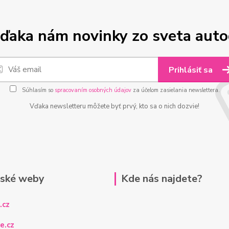
ďaka nám novinky zo sveta aut
Prihlásiť sa
Súhlasím so
spracovaním osobných údajov
za účelom zasielania newslettera.
Vďaka newsletteru môžete byť prvý, kto sa o nich dozvie!
rské weby
Kde nás najdete?
.cz
e.cz