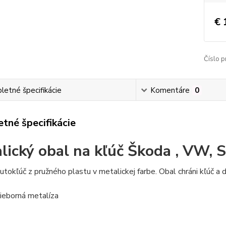
€ 
Číslo p
etné špecifikácie
Komentáre
0
tné špecifikácie
lický obal na kľúč Škoda , VW, S
utokľúč z pružného plastu v metalickej farbe. Obal chráni kľúč a
trieborná metalíza