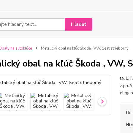
Hľadať
baly na autokľúče
Metalický obal na kľúč Škoda , VW, Seat strieborný
lický obal na kľúč Škoda , VW, S
Metali
z pruž
elegan
Dos
Nie