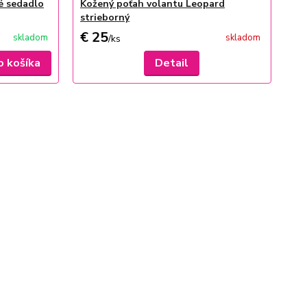
é sedadlo
Kožený poťah volantu Leopard
strieborný
€ 25
skladom
skladom
/
ks
o košíka
Detail