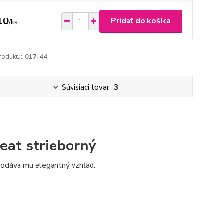
10
Pridať do košíka
/
ks
roduktu:
017-44
Súvisiaci tovar
3
eat strieborný
 dodáva mu elegantný vzhľad.