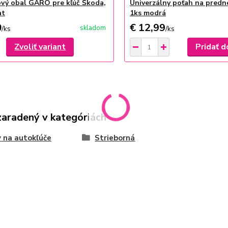
ový obal GARO pre kľúč Škoda,
Univerzálny poťah na predn
at
1ks modrá
0
€ 12,99
skladom
/
ks
/
ks
Zvoliť variant
Pridať d
zaradený v kategóriách
 na autokľúče
Strieborná