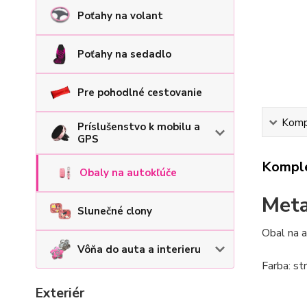
Poťahy na volant
Poťahy na sedadlo
Pre pohodlné cestovanie
Kompl
Príslušenstvo k mobilu a
GPS
Komple
Obaly na autokľúče
Meta
Slunečné clony
Obal na a
Vôňa do auta a interieru
Farba
: s
Exteriér