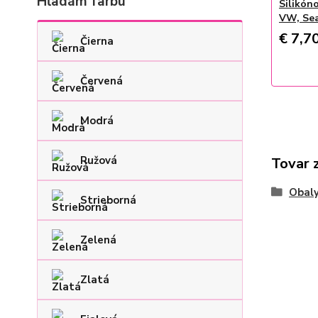
Hľadám farbu
Silikón
VW, Se
€ 7,7
Čierna
Červená
Modrá
Ružová
Tovar 
Obaly
Strieborná
Zelená
Zlatá