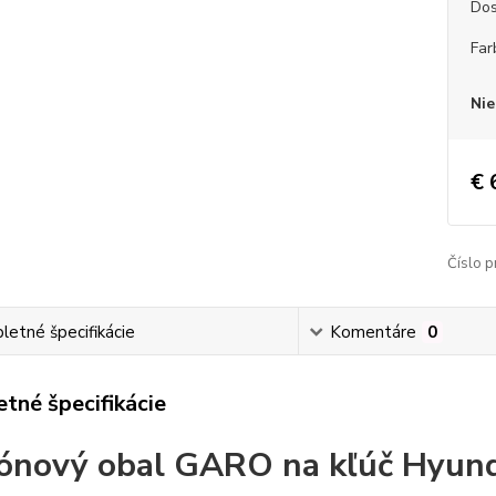
Dos
Far
Nie
€ 
Číslo p
etné špecifikácie
Komentáre
0
tné špecifikácie
kónový obal GARO na kľúč Hyund