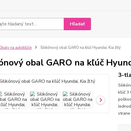
Hľadať
baly na autokľúče
Silikónový obal GARO na kľúč Hyundai, Kia žltý
kónový obal GARO na kľúč Hyunda
3-tl
Silikó
kľúč 3 
poškod
Jednod
strane