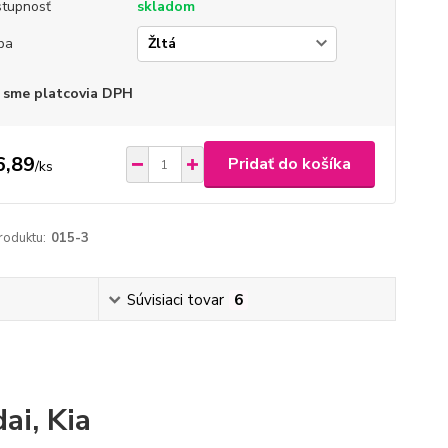
tupnosť
skladom
ba
 sme platcovia DPH
6,89
Pridať do košíka
/
ks
roduktu:
015-3
Súvisiaci tovar
6
ai, Kia