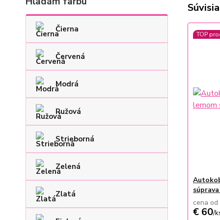
Hľadám farbu
Súvisia
Čierna
TOP pro
Červená
Modrá
Ružová
Strieborná
Zelená
Autokob
súprava
Zlatá
cena od
€ 60
/
k