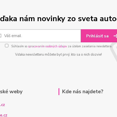
ďaka nám novinky zo sveta aut
Prihlásiť sa
Súhlasím so
spracovaním osobných údajov
za účelom zasielania newslettera.
Vďaka newsletteru môžete byť prvý, kto sa o nich dozvie!
rské weby
Kde nás najdete?
.cz
e.cz