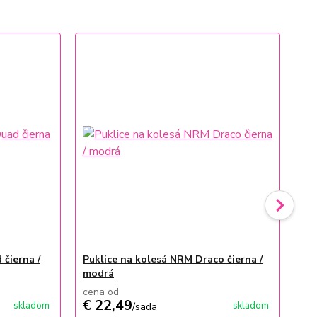
TO
No
čierna /
Puklice na kolesá NRM Draco čierna /
Pr
modrá
Si
cena od
€ 22,49
€ 
skladom
skladom
/
sada