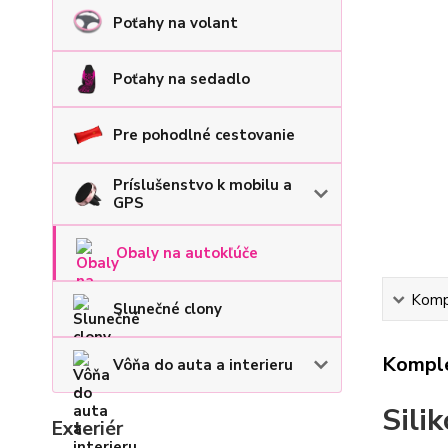
Poťahy na volant
Poťahy na sedadlo
Pre pohodlné cestovanie
Príslušenstvo k mobilu a
GPS
Obaly na autokľúče
Kompl
Slunečné clony
Komple
Vôňa do auta a interieru
Sili
Exteriér