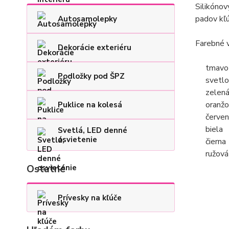
Silikónov
padov kľ
Autosamolepky
Farebné
v
Dekorácie exteriéru
tmavo 
Podložky pod ŠPZ
svetl
zelen
oranž
Puklice na kolesá
červen
biela
Svetlá, LED denné
osvietenie
čierna
ružová
Ostatné
Prívesky na kľúče