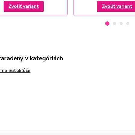
Zvoliť variant
Zvoliť variant
zaradený v kategóriách
 na autokľúče