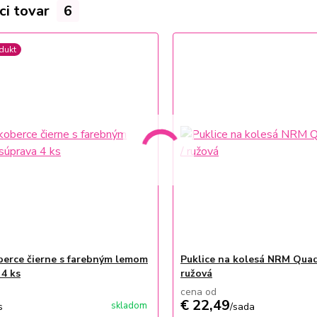
ci tovar
6
dukt
erce čierne s farebným lemom
Puklice na kolesá NRM Quad 
 4 ks
ružová
cena od
€ 22,49
skladom
s
/
sada