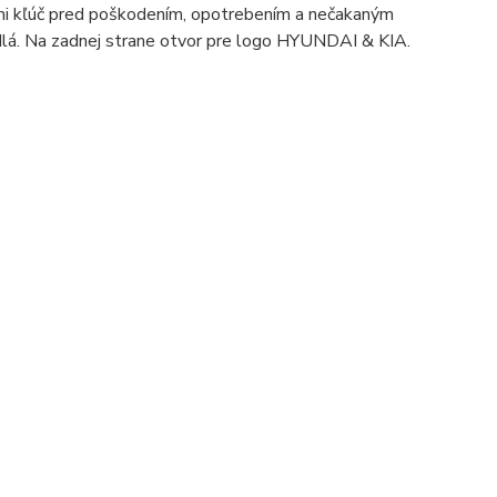
áni kľúč pred poškodením,
opotrebením
a nečakaným
lá. Na zadnej strane otvor pre logo HYUNDAI & KIA.