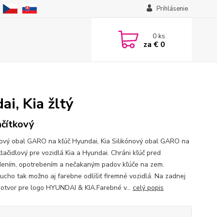
Prihlásenie
0
ks
za
€ 0
i, Kia žltý
ačítkový
nový obal GARO na kľúč Hyundai, Kia Silikónový obal GARO na
tlačidlový pre vozidlá Kia a Hyundai. Chráni kľúč pred
ením, opotrebením a nečakaným padov kľúče na zem.
ucho tak možno aj farebne odlíšiť firemné vozidlá. Na zadnej
 otvor pre logo HYUNDAI & KIA.Farebné v...
celý popis