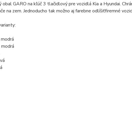
ý obal GARO na kľúč 3 tlačidlový pre vozidlá Kia a Hyundai. Chr
úče na zem. Jednoducho tak možno aj farebne
odlíšiť
firemné
vozid
arianty:
modrá
o modrá
á
ová
á