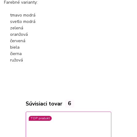
Farebné
varianty:
tmavo modrá
svetlo modrá
zelená
oranžová
červená
biela
čierna
ružová
Súvisiaci tovar
6
TOP produkt