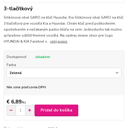
3-tlačítkový
Silikónový obal GARO na kľúč Hyundai, Kia Silikónový obal GARO na kľúč
3 tlačidlový pre vozidlá Kia a Hyundai. Chráni kľúč pred poškodením,
opotrebením a nečakaným padov kľúče na zem. Jednoducho tak možno
aj farebne odlíšiť firemné vozidlá. Na zadnej strane otvor pre logo
HYUNDAI & KIA.Farebné v...
celý popis
Dostupnosť
skladom
Farba
Nie sme platcovia DPH
€ 6,89
/
ks
Pridať do košíka