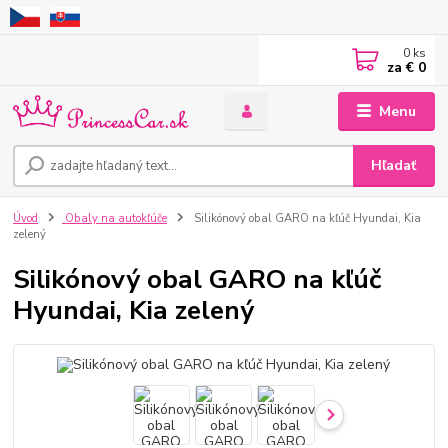
0
ks
za
€ 0
Menu
Hľadať
Úvod
Obaly na autokľúče
Silikónový obal GARO na kľúč Hyundai, Kia
zelený
Silikónový obal GARO na kľúč
Hyundai, Kia zelený