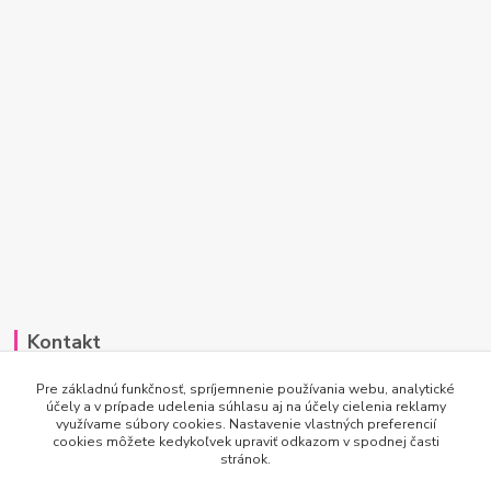
Kontakt
Po-Pi 7:00 - 15:30
Pre základnú funkčnosť, spríjemnenie používania webu, analytické
účely a v prípade udelenia súhlasu aj na účely cielenia reklamy
využívame súbory cookies. Nastavenie vlastných preferencií
info@princesscar.sk
cookies môžete kedykoľvek upraviť odkazom v spodnej časti
stránok.