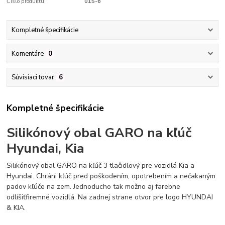
Číslo produktu:
015-6
Kompletné špecifikácie
Komentáre
0
Súvisiaci tovar
6
Kompletné špecifikácie
Silikónový obal GARO na kľúč
Hyundai, Kia
Silikónový obal GARO na kľúč 3 tlačidlový pre vozidlá Kia a
Hyundai. Chráni kľúč pred poškodením,
opotrebením
a nečakaným
padov kľúče na zem. Jednoducho tak možno aj farebne
odlíšiť
firemné
vozidlá. Na zadnej strane otvor pre logo HYUNDAI
& KIA.