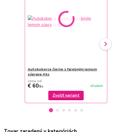
Autokoberce čierne s farebným lemom
Puklice na k
súprava 4 ks
cena od
cena od
€ 60
€ 22,49
skladom
/
ks
/
s
Zvoliť variant
Tovar zaradený v kategóriách