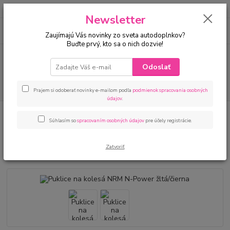
Newsletter
0
ks
za
€ 0
Zaujímajú Vás novinky zo sveta autodoplnkov?
Buďte prvý, kto sa o nich dozvie!
Menu
Odoslať
Hľadať
Prajem si odoberať novinky e-mailom podľa
podmienok spracovania osobných
údajov
.
Úvod
Puklice na kolesá
Puklice na kolesá NRM N-Power žltá/čierna
Súhlasím so
spracovaním osobných údajov
pre účely registrácie.
Puklice na kolesá NRM N-Power
žltá/čierna
Zatvoriť