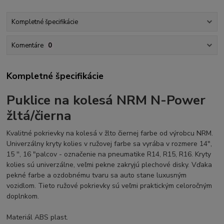
Kompletné špecifikácie
Komentáre
0
Kompletné špecifikácie
Puklice na kolesá NRM N-Power
žltá/čierna
Kvalitné pokrievky na kolesá v žlto čiernej farbe od výrobcu NRM.
Univerzálny kryty kolies v ružovej farbe sa vyrába v rozmere 14",
15 '', 16 "palcov - označenie na pneumatike R14, R15, R16. Kryty
kolies sú univerzálne, veľmi pekne zakryjú plechové disky. Vďaka
pekné farbe a ozdobnému tvaru sa auto stane luxusným
vozidlom. Tieto ružové pokrievky sú veľmi praktickým celoročným
doplnkom.
Materiál ABS plast.