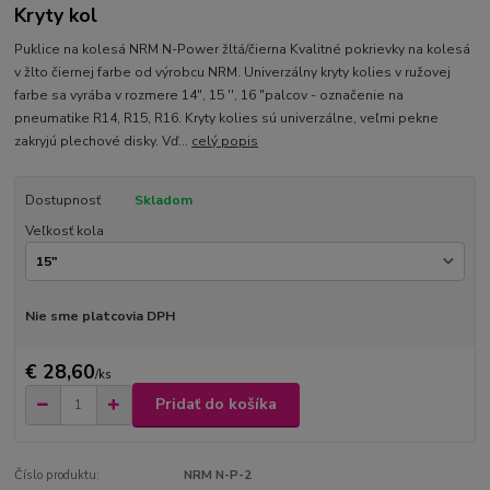
Kryty kol
Puklice na kolesá NRM N-Power žltá/čierna Kvalitné pokrievky na kolesá
v žlto čiernej farbe od výrobcu NRM. Univerzálny kryty kolies v ružovej
farbe sa vyrába v rozmere 14", 15 '', 16 "palcov - označenie na
pneumatike R14, R15, R16. Kryty kolies sú univerzálne, veľmi pekne
zakryjú plechové disky. Vď...
celý popis
Dostupnosť
Skladom
Veľkosť kola
Nie sme platcovia DPH
€ 28,60
/
ks
Pridať do košíka
Číslo produktu:
NRM N-P-2