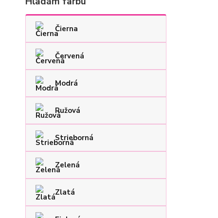
Hľadám farbu
Čierna
Červená
Modrá
Ružová
Strieborná
Zelená
Zlatá