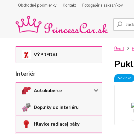
Obchodné podmienky
Kontakt
Fotogaléria zákazníkov
Úvod
P
VÝPREDAJ
Pukl
Interiér
Novinka
Autokoberce
Doplnky do interiéru
Hlavice radiacej páky