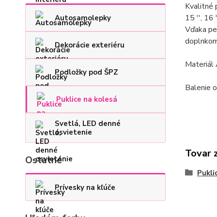
Kvalitné 
15 '', 16
Autosamolepky
Vďaka pe
doplnkom
Dekorácie exteriéru
Materiál
Podložky pod ŠPZ
Balenie 
Puklice na kolesá
Svetlá, LED denné
osvietenie
Tovar 
Ostatné
Pukli
Prívesky na kľúče