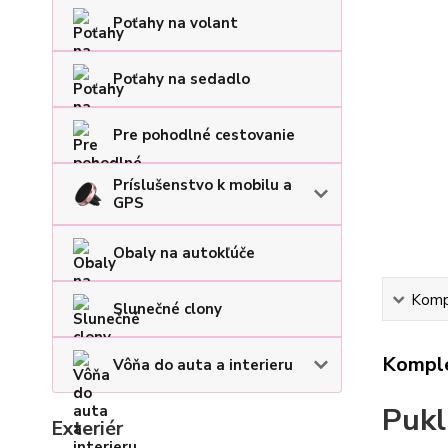
Poťahy na volant
Poťahy na sedadlo
Pre pohodlné cestovanie
Príslušenstvo k mobilu a
GPS
Obaly na autokľúče
Kompl
Slunečné clony
Komple
Vôňa do auta a interieru
Pukl
Exteriér