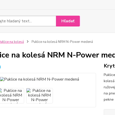
Hľadať
uklice na kolesá
Puklice na kolesá NRM N-Power medená
ice na kolesá NRM N-Power me
Kryt
Puklic
kolesá
ružove
na pne
pekne 