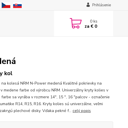
Prihlásenie
0
ks
za
€ 0
dená
y kol
e na kolesá NRM N-Power medená Kvalitné pokrievky na
 v medene farbe od výrobcu NRM. Univerzálny kryty kolies v
j farbe sa vyrába v rozmere 14", 15 '', 16 "palcov - označenie
umatike R14, R15, R16. Kryty kolies sú univerzálne, veľmi
zakryjú plechové disky. Vďaka pekné f...
celý popis