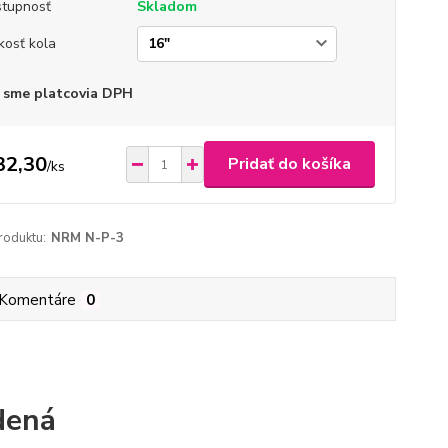
tupnosť
Skladom
kosť kola
 sme platcovia DPH
32,30
Pridať do košíka
/
ks
roduktu:
NRM N-P-3
Komentáre
0
dená