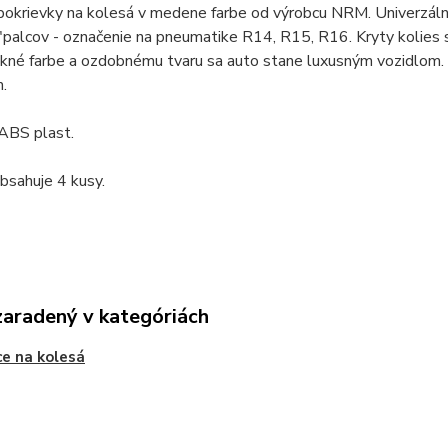
pokrievky na kolesá v medene farbe od výrobcu NRM. Univerzálny 
 "palcov - označenie na pneumatike R14, R15, R16. Kryty kolies s
kné farbe a ozdobnému tvaru sa auto stane luxusným vozidlom. 
.
 ABS plast.
obsahuje 4
kusy
.
zaradený v kategóriách
ce na kolesá