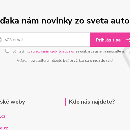
ďaka nám novinky zo sveta aut
Prihlásiť sa
Súhlasím so
spracovaním osobných údajov
za účelom zasielania newslettera.
Vďaka newsletteru môžete byť prvý, kto sa o nich dozvie!
rské weby
Kde nás najdete?
.cz
e.cz