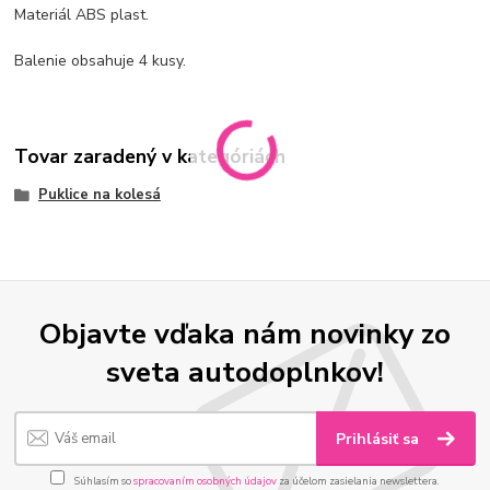
Materiál ABS plast.
Balenie obsahuje 4
kusy
.
Tovar zaradený v kategóriách
Puklice na kolesá
Objavte vďaka nám novinky zo
sveta autodoplnkov!
Prihlásiť sa
Súhlasím so
spracovaním osobných údajov
za účelom zasielania newslettera.