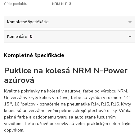
Číslo produktu:
NRM N-P-3
Kompletné špecifikácie
Komentáre
0
Kompletné špecifikácie
Puklice na kolesá NRM N-Power
azúrová
Kvalitné pokrievky na kolesá v azúrovej farbe od výrobcu NRM.
Univerzálny kryty kolies v ružovej farbe sa vyrába v rozmere 14",
15 '', 16 "palcov - označenie na pneumatike R14, R15, R16. Kryty
kolies sú univerzálne, veľmi pekne zakryjú plechové disky. Vďaka
pekné farbe a ozdobnému tvaru sa auto stane luxusným
vozidlom. Tieto ružové pokrievky sú veľmi praktickým celoročným
doplnkom.