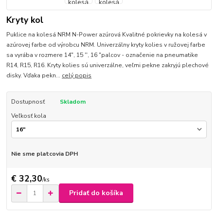
Kryty kol
Puklice na kolesá NRM N-Power azúrová Kvalitné pokrievky na kolesá v
azúrovej farbe od výrobcu NRM. Univerzálny kryty kolies v ružovej farbe
sa vyrába v rozmere 14", 15 '', 16 "palcov - označenie na pneumatike
R14, R15, R16. Kryty kolies sú univerzálne, veľmi pekne zakryjú plechové
disky. Vďaka pekn...
celý popis
Dostupnosť
Skladom
Veľkosť kola
Nie sme platcovia DPH
€ 32,30
/
ks
Pridať do košíka