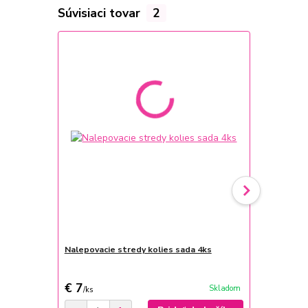
Súvisiaci tovar
2
TOP produkt
Nalepovacie stredy kolies sada 4ks
Autokoberce
súprava 4 ks
cena od
€ 7
€ 60
Skladom
/
ks
/
ks