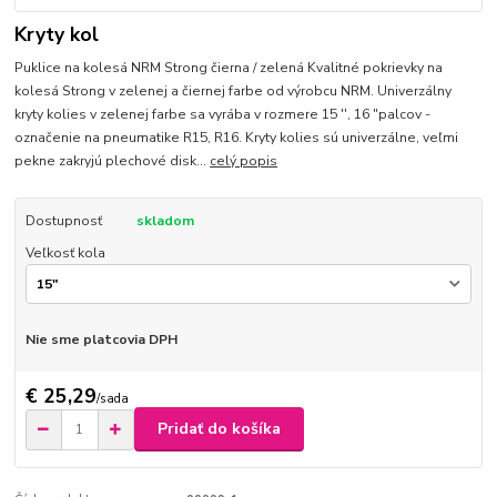
Kryty kol
Puklice na kolesá NRM Strong čierna / zelená Kvalitné pokrievky na
kolesá Strong v zelenej a čiernej farbe od výrobcu NRM. Univerzálny
kryty kolies v zelenej farbe sa vyrába v rozmere 15 '', 16 "palcov -
označenie na pneumatike R15, R16. Kryty kolies sú univerzálne, veľmi
pekne zakryjú plechové disk...
celý popis
Dostupnosť
skladom
Veľkosť kola
Nie sme platcovia DPH
€ 25,29
/
sada
Pridať do košíka