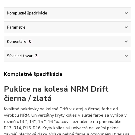
Kompletné špecifikácie
Parametre
Komentáre
0
Súvisiaci tovar
3
Kompletné špecifikácie
Puklice na kolesá NRM Drift
čierna / zlatá
Kvalitné pokrievky na kolesá Drift v zlatej a čiernej farbe od
výrobcu NRM. Univerzálny kryty kolies v zlatej farbe sa vyrába v
rozměru13 ", 14", 15 '', 16 "palcov - označenie na pneumatike
R13, R14, R15, R16. Kryty kolies sú univerzálne, veľmi pekne
zakryjú plechové disky. Vďaka pekné farbe a ozdobnému tvaru sa