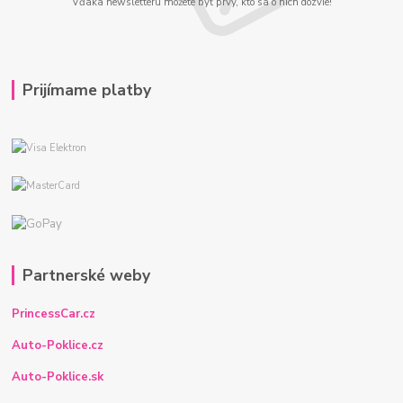
Vďaka newsletteru môžete byť prvý, kto sa o nich dozvie!
Prijímame platby
Partnerské weby
PrincessCar.cz
Auto-Poklice.cz
Auto-Poklice.sk