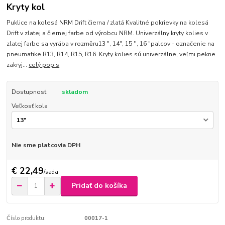
Kryty kol
Puklice na kolesá NRM Drift čierna / zlatá Kvalitné pokrievky na kolesá
Drift v zlatej a čiernej farbe od výrobcu NRM. Univerzálny kryty kolies v
zlatej farbe sa vyrába v rozměru13 ", 14", 15 '', 16 "palcov - označenie na
pneumatike R13, R14, R15, R16. Kryty kolies sú univerzálne, veľmi pekne
zakryj...
celý popis
Dostupnosť
skladom
Veľkosť kola
Nie sme platcovia DPH
€ 22,49
/
sada
Pridať do košíka
Číslo produktu:
00017-1