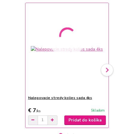
Nalepovacie stredy kolies sada 4ks
Protišmikov
GARO Čiern
€ 7
€ 9
Skladom
/
ks
/
ks
Pridať do košíka