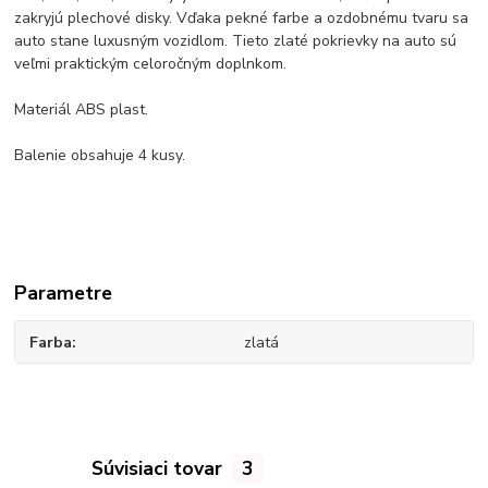
zakryjú plechové disky. Vďaka pekné farbe a ozdobnému tvaru sa
auto stane luxusným
vozidlom
. Tieto zlaté pokrievky na auto sú
veľmi praktickým celoročným doplnkom.
Materiál
ABS plast.
Balenie
obsahuje 4 kusy.
Parametre
Farba
zlatá
Súvisiaci tovar
3