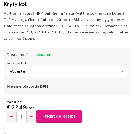
Kryty kol
Puklice na kolesá NRM Drift čierna / zlatá Kvalitné pokrievky na kolesá
Drift v zlatej a čiernej farbe od výrobcu NRM. Univerzálny kryty kolies v
zlatej farbe sa vyrába v rozměru13 ", 14", 15 '', 16 "palcov - označenie na
pneumatike R13, R14, R15, R16. Kryty kolies sú univerzálne, veľmi pekne
zakryj...
celý popis
Dostupnosť
skladom
Veľkosť kola
Nie sme platcovia DPH
cena od
€ 22,49
/
sada
Pridať do košíka