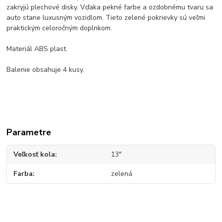
zakryjú plechové disky. Vďaka pekné farbe a ozdobnému tvaru sa
auto stane luxusným vozidlom. Tieto zelené pokrievky sú veľmi
praktickým celoročným doplnkom.
Materiál
ABS plast.
Balenie
obsahuje 4 kusy.
Parametre
Veľkosť kola
13"
Farba
zelená