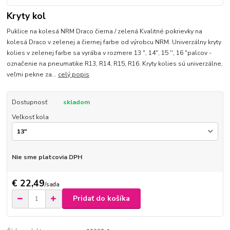
Kryty kol
Puklice na kolesá NRM Draco čierna / zelená Kvalitné pokrievky na
kolesá Draco v zelenej a čiernej farbe od výrobcu NRM. Univerzálny kryty
kolies v zelenej farbe sa vyrába v rozmere 13 ", 14", 15 '', 16 "palcov -
označenie na pneumatike R13, R14, R15, R16. Kryty kolies sú univerzálne,
veľmi pekne za...
celý popis
Dostupnosť
skladom
Veľkosť kola
Nie sme platcovia DPH
€ 22,49
/
sada
Pridať do košíka