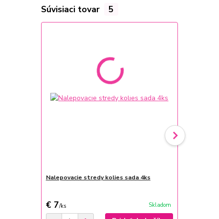
Súvisiaci tovar
5
Nalepovacie stredy kolies sada 4ks
Silikónový 
Seat
€ 7
€ 7,70
Skladom
/
ks
/
ks