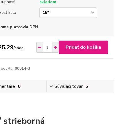
tupnosť
skladom
kosť kola
 sme platcovia DPH
25,29
Pridať do košíka
/
sada
roduktu:
00014-3
mentáre
0
Súvisiaci tovar
5
 strieborná