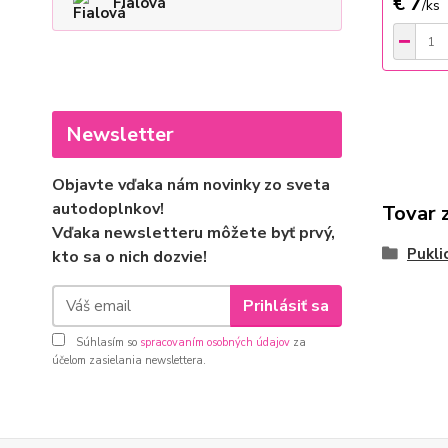
€ 7
Fialová
/
ks
Newsletter
Objavte vďaka nám novinky zo sveta
autodoplnkov!
Tovar 
Vďaka newsletteru môžete byť prvý,
Pukli
kto sa o nich dozvie!
Prihlásiť sa
Súhlasím so
spracovaním osobných údajov
za
účelom zasielania newslettera.