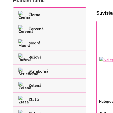
Hľadám farbu
Súvisia
Čierna
Červená
Modrá
Ružová
Strieborná
Zelená
Zlatá
Nalepov