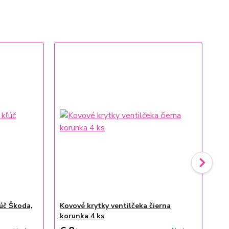
úč Škoda,
Kovové krytky ventilčeka čierna
Na
korunka 4 ks