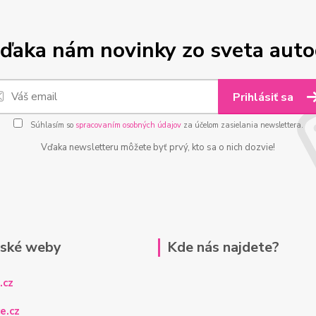
ďaka nám novinky zo sveta aut
Prihlásiť sa
Súhlasím so
spracovaním osobných údajov
za účelom zasielania newslettera.
Vďaka newsletteru môžete byť prvý, kto sa o nich dozvie!
rské weby
Kde nás najdete?
.cz
e.cz