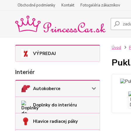
Obchodné podmienky
Kontakt
Fotogaléria zákazníkov
Úvod
P
VÝPREDAJ
Pukl
Interiér
Autokoberce
Doplnky do interiéru
Hlavice radiacej páky