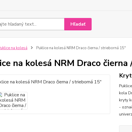
Hľadať
uklice na kolesá
Puklice na kolesá NRM Draco čierna / strieborná 15"
ice na kolesá NRM Draco čierna /
Kryt
Puklic
kola D
kryty k
- ozna
univerz