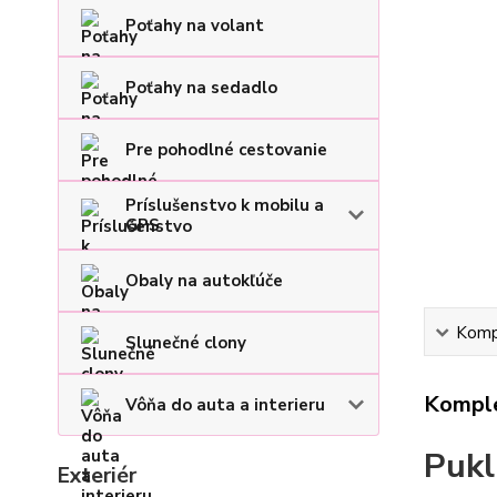
Poťahy na volant
Poťahy na sedadlo
Pre pohodlné cestovanie
Príslušenstvo k mobilu a
GPS
Obaly na autokľúče
Kompl
Slunečné clony
Komple
Vôňa do auta a interieru
Pukl
Exteriér