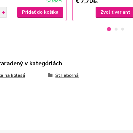
€ 7,70
Skladom
/
ks
Pridať do košíka
Zvoliť variant
zaradený v kategóriách
ce na kolesá
Strieborná