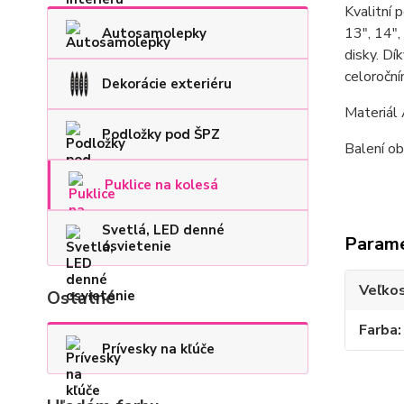
Kvalitní 
13", 14",
Autosamolepky
disky. Dí
celoročn
Dekorácie exteriéru
Materiál
Podložky pod ŠPZ
Balení ob
Puklice na kolesá
Svetlá, LED denné
Param
osvietenie
Veľkos
Ostatné
Farba
Prívesky na kľúče