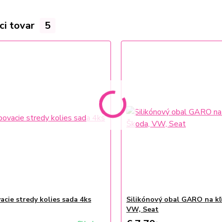
ci tovar
5
acie stredy kolies sada 4ks
Silikónový obal GARO na kľ
VW, Seat