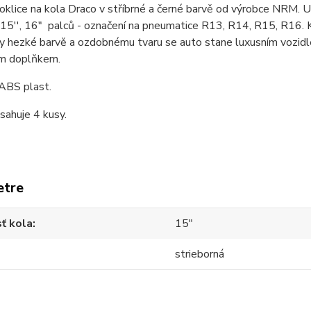
poklice na kola Draco v stříbrné a černé barvě od výrobce NRM. U
 15'', 16" palců - označení na pneumatice R13, R14, R15, R16. Kr
ky hezké barvě a ozdobnému tvaru se auto stane luxusním vozidl
ím doplňkem.
 ABS plast.
sahuje 4 kusy.
etre
ť kola
15"
strieborná