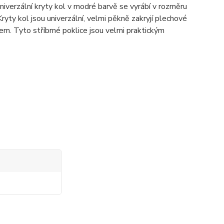
niverzální kryty kol v modré barvě se vyrábí v rozměru
yty kol jsou univerzální, velmi pěkně zakryjí plechové
em. Tyto stříbrné poklice jsou velmi praktickým