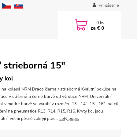
Prihlásenie
0
ks
za
€ 0
 strieborná 15"
y kol
e na kolesá NRM Draco čierna / strieborná Kvalitní poklice na
raco v stříbrné a černé barvě od výrobce NRM. Univerzální
ol v modré barvě se vyrábí v rozměru 13", 14", 15'', 16" palců
čení na pneumatice R13, R14, R15, R16. Kryty kol jsou
ální, velmi pěkně zakryjí plec...
celý popis