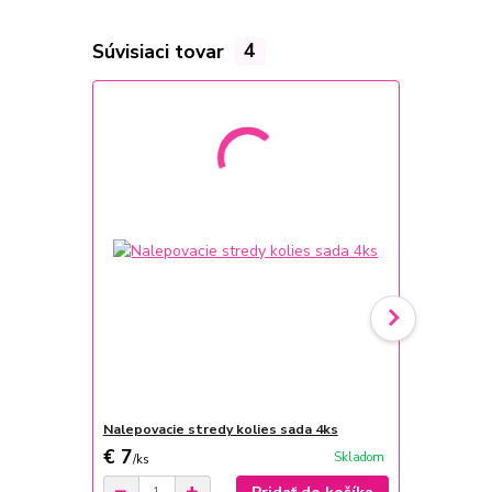
Súvisiaci tovar
4
Nalepovacie stredy kolies sada 4ks
Kožený poťa
€ 7
€ 25
Skladom
/
ks
/
ks