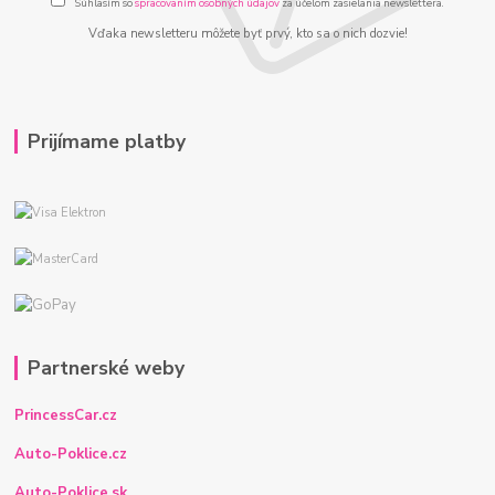
Súhlasím so
spracovaním osobných údajov
za účelom zasielania newslettera.
Vďaka newsletteru môžete byť prvý, kto sa o nich dozvie!
Prijímame platby
Partnerské weby
PrincessCar.cz
Auto-Poklice.cz
Auto-Poklice.sk