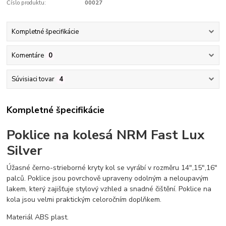
Číslo produktu:
00027
Kompletné špecifikácie
Komentáre
0
Súvisiaci tovar
4
Kompletné špecifikácie
Poklice na kolesá NRM Fast Lux
Silver
Úžasné černo-strieborné kryty kol se vyrábí v rozměru 14",15",16"
palců. Poklice jsou povrchově upraveny odolným a neloupavým
lakem, který zajišťuje stylový vzhled a snadné čištění. Poklice na
kola jsou velmi praktickým celoročním doplňkem.
Materiál ABS plast.