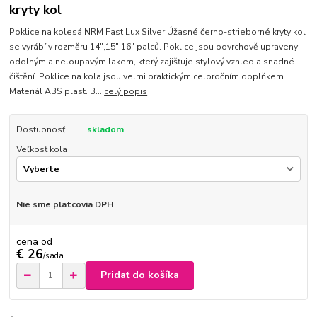
kryty kol
Poklice na kolesá NRM Fast Lux Silver Úžasné černo-strieborné kryty kol
se vyrábí v rozměru 14",15",16" palců. Poklice jsou povrchově upraveny
odolným a neloupavým lakem, který zajišťuje stylový vzhled a snadné
čištění. Poklice na kola jsou velmi praktickým celoročním doplňkem.
Materiál ABS plast. B...
celý popis
Dostupnosť
skladom
Veľkosť kola
Nie sme platcovia DPH
cena od
€ 26
/
sada
Pridať do košíka