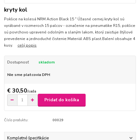
kryty kol
Poklice na kolesá NRM Action Black 15 " Úžasné cernej kryty kol sú
vyrábané v rozmeroch 15 palcov - označenie na pneumatike R15, poklice
sú povrchovo upravené odolným a slaným lakom, ktorý zaisťuje štýlové
prevedenie a jednoduché čistenie.Materiál ABS plast.Balení obsahuje 4
kusy.
celý popis
Dostupnosť
skladom
Nie sme platcovia DPH
€ 30,50
/
sada
Pridať do košíka
Číslo produktu:
00029
Kompletné špecifikácie