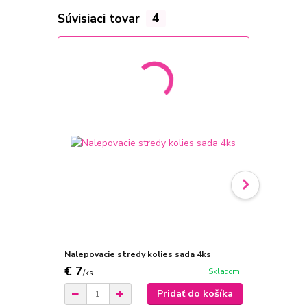
Súvisiaci tovar
4
Nalepovacie stredy kolies sada 4ks
Kožený poťa
€ 7
€ 25
Skladom
/
ks
/
ks
Pridať do košíka