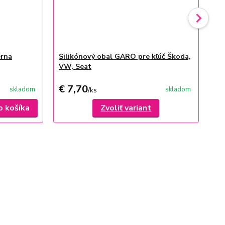
erna
Silikónový obal GARO pre kľúč Škoda,
Na
VW, Seat
€ 7,70
€ 
skladom
skladom
/
ks
o košíka
Zvoliť variant