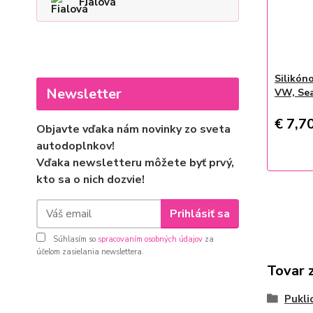
Fialová
Silikón
Newsletter
VW, Se
€ 7,7
Objavte vďaka nám novinky zo sveta
autodoplnkov!
Vďaka newsletteru môžete byť prvý,
kto sa o nich dozvie!
Prihlásiť sa
Súhlasím so
spracovaním osobných údajov
za
účelom zasielania newslettera.
Tovar 
Pukli