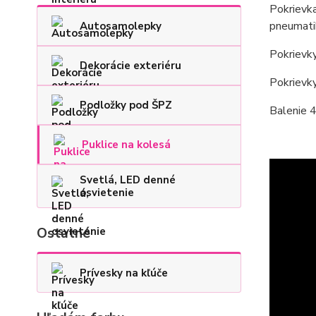
Pokrievka
pneumati
Autosamolepky
Pokrievky
Dekorácie exteriéru
Pokrievk
Podložky pod ŠPZ
Balenie 4
Puklice na kolesá
Svetlá, LED denné
osvietenie
Ostatné
Prívesky na kľúče