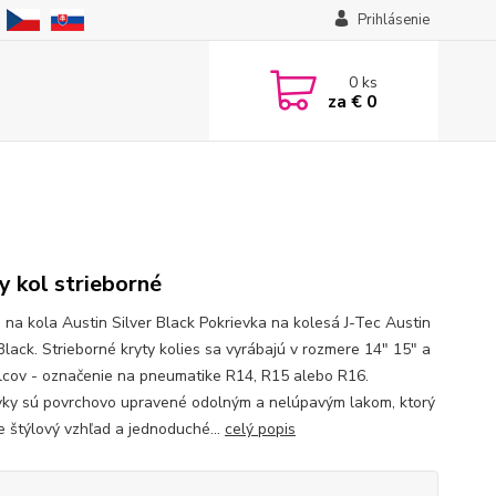
Prihlásenie
0
ks
za
€ 0
y kol strieborné
e na kola Austin Silver Black Pokrievka na kolesá J-Tec Austin
Black. Strieborné kryty kolies sa vyrábajú v rozmere 14" 15" a
lcov - označenie na pneumatike R14, R15 alebo R16.
vky sú povrchovo upravené odolným a nelúpavým lakom, ktorý
je štýlový vzhľad a jednoduché...
celý popis