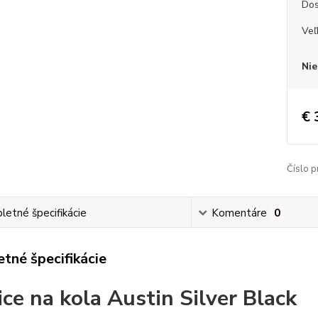
Dos
Veľ
Nie
€ 
Číslo p
etné špecifikácie
Komentáre
0
tné špecifikácie
ice na kola Austin Silver Black