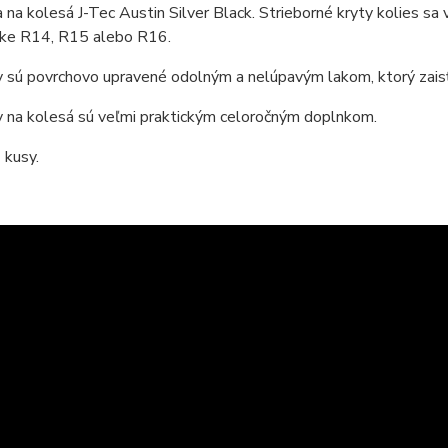
 na kolesá J-Tec Austin Silver Black. Strieborné kryty kolies sa
ke R14, R15 alebo R16.
 sú povrchovo upravené odolným a nelúpavým lakom, ktorý zaisťu
y na kolesá sú veľmi praktickým celoročným doplnkom.
 kusy.