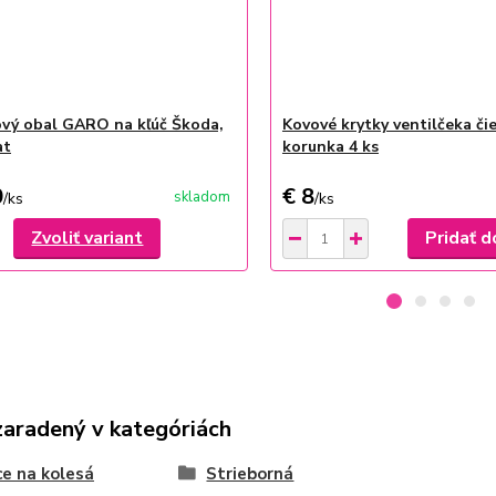
ový obal GARO na kľúč Škoda,
Kovové krytky ventilčeka či
at
korunka 4 ks
0
€ 8
skladom
/
ks
/
ks
Zvoliť variant
Pridať d
zaradený v kategóriách
ce na kolesá
Strieborná