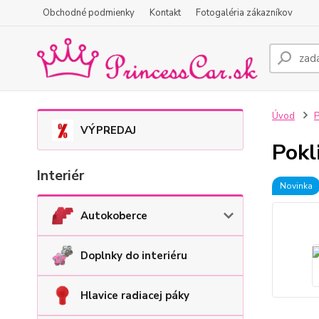
Obchodné podmienky
Kontakt
Fotogaléria zákazníkov
Úvod
P
VÝPREDAJ
Pokl
Interiér
Novinka
Autokoberce
Doplnky do interiéru
Hlavice radiacej páky