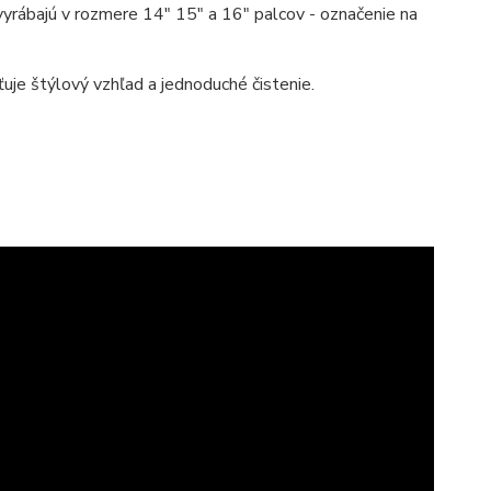
 vyrábajú v rozmere 14" 15" a 16" palcov - označenie na
je štýlový vzhľad a jednoduché čistenie.