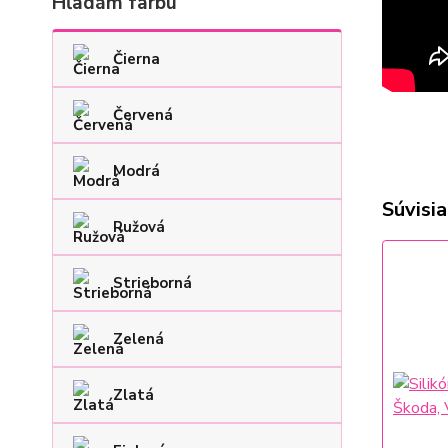
Hľadám farbu
Čierna
Červená
Modrá
Súvisia
Ružová
Strieborná
Zelená
Zlatá