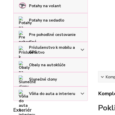
Poťahy na volant
Poťahy na sedadlo
Pre pohodlné cestovanie
Príslušenstvo k mobilu a
GPS
Obaly na autokľúče
Kompl
Slunečné clony
Komple
Vôňa do auta a interieru
Pokl
Exteriér