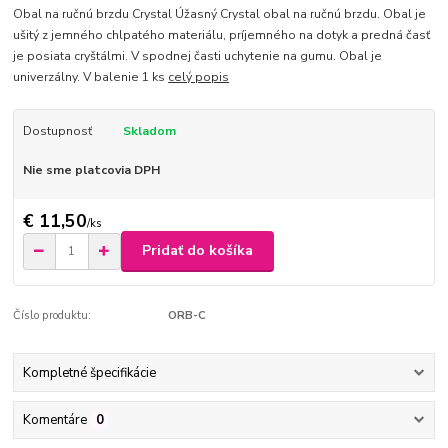
Obal na ručnú brzdu Crystal Úžasný Crystal obal na ručnú brzdu. Obal je
ušitý z jemného chlpatého materiálu, príjemného na dotyk a predná časť
je posiata cryštálmi. V spodnej časti uchytenie na gumu. Obal je
univerzálny. V balenie 1 ks
celý popis
Dostupnosť
Skladom
Nie sme platcovia DPH
€ 11,50
/
ks
Pridať do košíka
Číslo produktu:
ORB-C
Kompletné špecifikácie
Komentáre
0