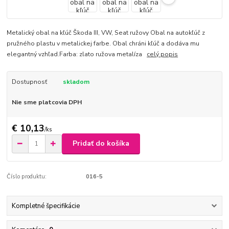
Metalický obal na kľúč Škoda III, VW, Seat ružovy Obal na autokľúč z
pružného plastu v metalickej farbe. Obal chráni kľúč a dodáva mu
elegantný vzhľad.Farba: zlato ružova metalíza
celý popis
Dostupnosť
skladom
Nie sme platcovia DPH
€ 10,13
/
ks
Pridať do košíka
Číslo produktu:
016-5
Kompletné špecifikácie