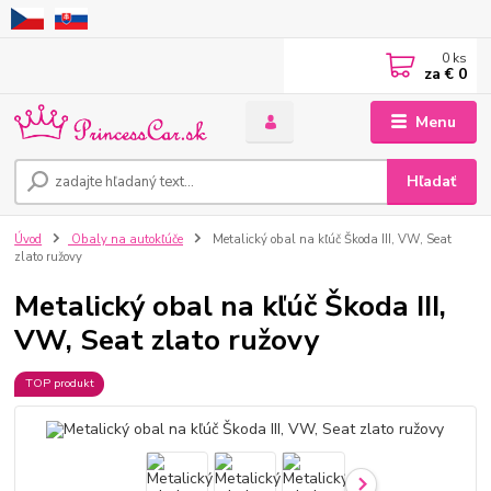
0
ks
za
€ 0
Menu
Hľadať
Úvod
Obaly na autokľúče
Metalický obal na kľúč Škoda III, VW, Seat
zlato ružovy
Metalický obal na kľúč Škoda III,
VW, Seat zlato ružovy
TOP produkt