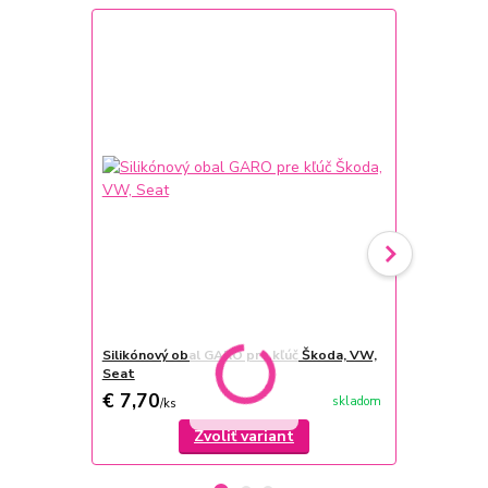
Silikónový obal GARO pre kľúč Škoda, VW,
Univerzálny
Seat
modrá
€ 7,70
€ 12,99
skladom
/
ks
/
k
Zvoliť variant