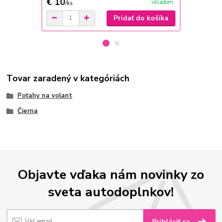
€ 10
€ 12,99
skladom
/
ks
/
k
Pridať do košíka
Tovar zaradený v kategóriách
Poťahy na volant
Čierna
Objavte vďaka nám novinky zo
sveta autodoplnkov!
Prihlásiť sa