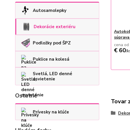
Autosamolepky
Dekorácie exteriéru
Autokob
súprava
Podložky pod ŠPZ
cena od
€ 60
/
k
Puklice na kolesá
Svetlá, LED denné
osvietenie
Ostatné
Tovar 
Prívesky na kľúče
Dekor