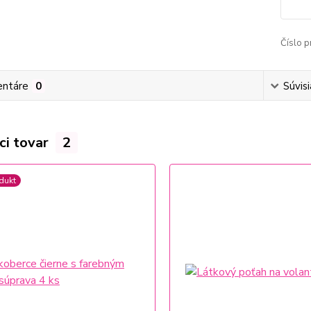
Číslo p
ntáre
0
Súvisi
ci tovar
2
dukt