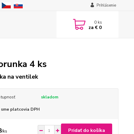
Prihlásenie
0
ks
za
€ 0
orunka 4 ks
ka na ventilek
tupnosť
skladom
 sme platcovia DPH
8
Pridať do košíka
/
ks