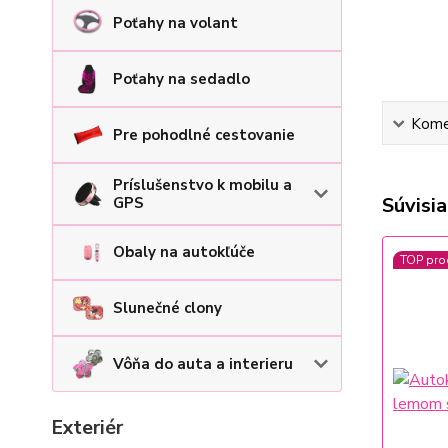
Poťahy na volant
Poťahy na sedadlo
Kome
Pre pohodlné cestovanie
Príslušenstvo k mobilu a
Súvisia
GPS
Obaly na autokľúče
TOP pro
Slunečné clony
Vôňa do auta a interieru
Exteriér