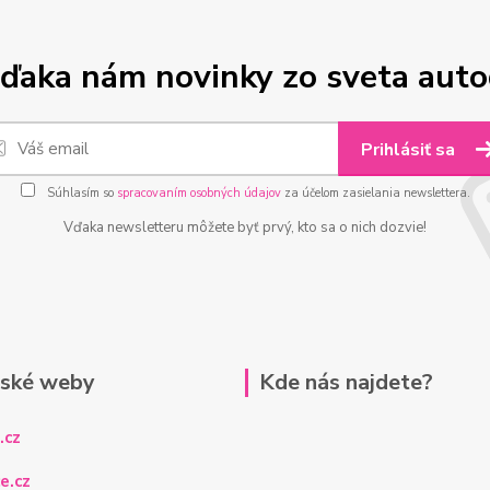
ďaka nám novinky zo sveta aut
Prihlásiť sa
Súhlasím so
spracovaním osobných údajov
za účelom zasielania newslettera.
Vďaka newsletteru môžete byť prvý, kto sa o nich dozvie!
rské weby
Kde nás najdete?
.cz
e.cz