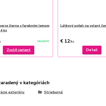
erce čierne s farebným lemom
Látkový poťah na volant če
 4 ks
€ 12
skladom
s
/
ks
Zvoliť variant
Detail
zaradený v kategóriách
ácie exteriéru
Strieborná