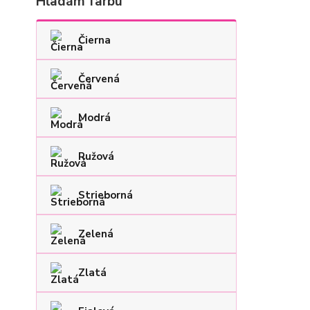
Hľadám farbu
Čierna
Červená
Modrá
Ružová
Strieborná
Zelená
Zlatá