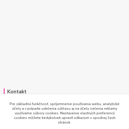
Kontakt
Po-Pi 7:00 - 15:30
Pre základnú funkčnosť, spríjemnenie používania webu, analytické
účely a v prípade udelenia súhlasu aj na účely cielenia reklamy
využívame súbory cookies. Nastavenie vlastných preferencií
info@princesscar.sk
cookies môžete kedykoľvek upraviť odkazom v spodnej časti
stránok.