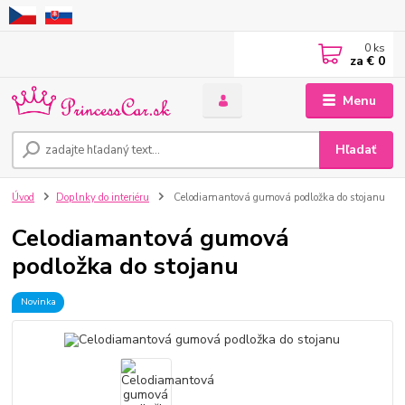
0
ks
za
€ 0
Menu
Hľadať
Úvod
Doplnky do interiéru
Celodiamantová gumová podložka do stojanu
Celodiamantová gumová
podložka do stojanu
Novinka