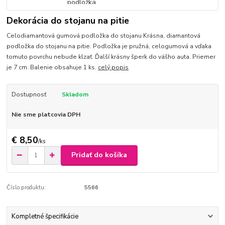
Dekorácia do stojanu na pitie
Celodiamantová gumová podložka do stojanu Krásna, diamantová
podložka do stojanu na pitie. Podložka je pružná, celogumová a vďaka
tomuto povrchu nebude klzať. Ďalší krásny šperk do vášho auta. Priemer
je 7 cm. Balenie obsahuje 1 ks.
celý popis
Dostupnosť
Skladom
Nie sme platcovia DPH
€ 8,50
/
ks
Pridať do košíka
Číslo produktu:
5566
Kompletné špecifikácie