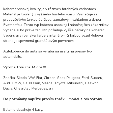
Koberec vysokej kvality je v rôznych farebných variantoch.
Materiál je tvorený z vyššieho hustého vlasu.
Vyznačuje sa
predovšetkým ľahkou údržbou, zamatovým vzhľadom a dlhou
životnosťou.
Tento typ koberca uspokojí i náročnejších zákazníkov.
Vyberie si ho práve ten, kto požaduje vyššie nároky na koberec
trebárs aj v rovnakej farbe s interiérom či farbou vozu!
Rubová
strana je spevnená granulátovým povrchom.
Autokoberce do auta sa vyrába na mieru na presný typ
automobilu.
Výroba trvá cca 14 dni !!!
Značka: Škoda, VW, Fiat, Citroen, Seat, Peugeot, Ford, Subaru,
Audi, BMW, Kia, Nissan, Mazda, Toyota, Mitsubishi, Daewoo,
Dacia, Chevrolet, Mercedes, a i.
Do poznámky napíšte prosím značku, model a rok výroby.
Balenie obsahuje 4 kusy.