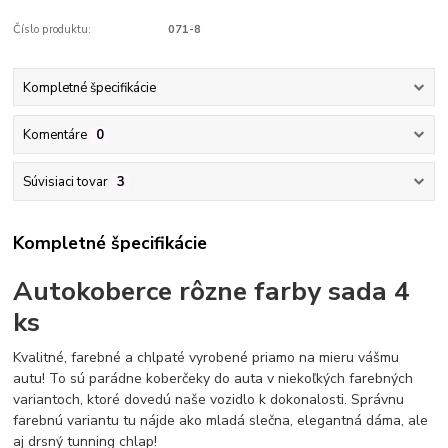
Číslo produktu:
071-8
Kompletné špecifikácie
Komentáre
0
Súvisiaci tovar
3
Kompletné špecifikácie
Autokoberce
rôzne farby sada 4
ks
Kvalitné, farebné a chlpaté vyrobené priamo na mieru vášmu
autu!
To sú parádne koberčeky do auta v niekoľkých farebných
variantoch, ktoré dovedú naše vozidlo k dokonalosti.
Správnu
farebnú variantu tu nájde ako mladá slečna, elegantná dáma, ale
aj drsný tunning chlap!