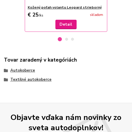
Kožený poťah volantu Leopard strieborný
Nalepovacie 
€ 25
€ 9,50
skladom
/
ks
/
ks
Detail
Tovar zaradený v kategóriách
Autokoberce
Textilné autokoberce
Objavte vďaka nám novinky zo
sveta autodoplnkov!