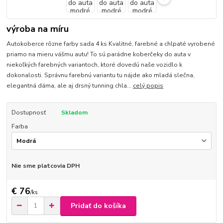
výroba na míru
Autokoberce rôzne farby sada 4 ks Kvalitné, farebné a chlpaté vyrobené
priamo na mieru vášmu autu! To sú parádne koberčeky do auta v
niekoľkých farebných variantoch, ktoré dovedú naše vozidlo k
dokonalosti. Správnu farebnú variantu tu nájde ako mladá slečna,
elegantná dáma, ale aj drsný tunning chla...
celý popis
Dostupnosť
Skladom
Farba
Nie sme platcovia DPH
€ 76
/
ks
Pridať do košíka