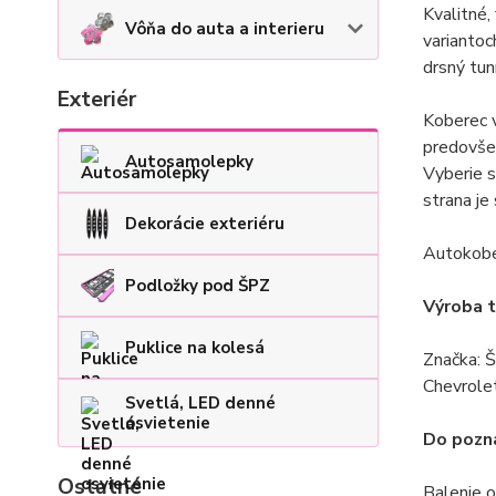
Kvalitné,
Vôňa do auta a interieru
variantoc
drsný tun
Exteriér
Koberec v
predovše
Autosamolepky
Vyberie s
strana j
Dekorácie exteriéru
Autokober
Podložky pod ŠPZ
Výroba tr
Puklice na kolesá
Značka: Š
Chevrolet
Svetlá, LED denné
osvietenie
Do pozná
Ostatné
Balenie o