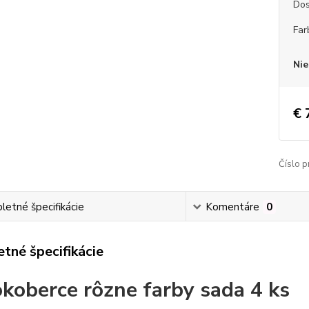
Dos
Far
Nie
€ 
Číslo p
etné špecifikácie
Komentáre
0
tné špecifikácie
koberce
rôzne farby sada 4 ks