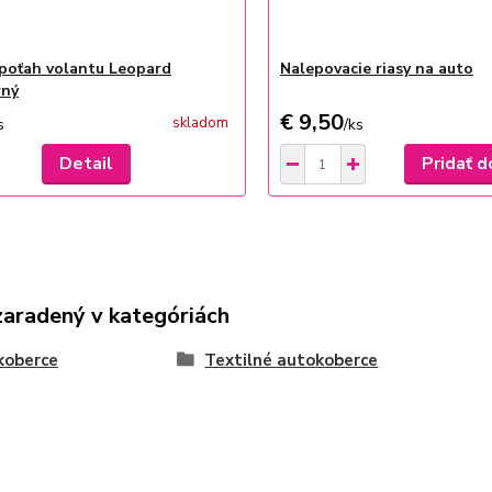
poťah volantu Leopard
Nalepovacie riasy na auto
rný
€ 9,50
skladom
s
/
ks
Detail
Pridať d
zaradený v kategóriách
koberce
Textilné autokoberce