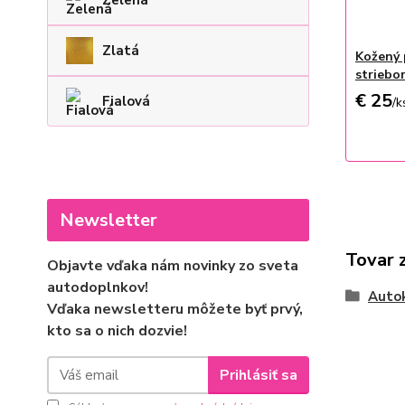
Zelená
Zlatá
Kožený 
striebo
€ 25
Fialová
/
k
Newsletter
Tovar 
Objavte vďaka nám novinky zo sveta
autodoplnkov!
Auto
Vďaka newsletteru môžete byť prvý,
kto sa o nich dozvie!
Prihlásiť sa