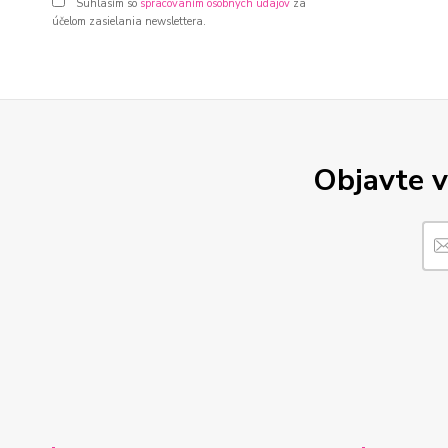
Súhlasím so
spracovaním osobných údajov
za
účelom zasielania newslettera.
Objavte v