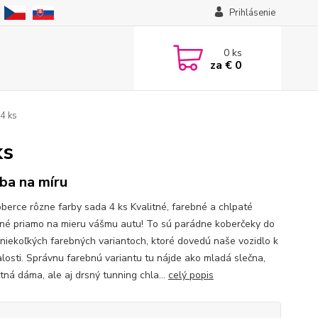
Prihlásenie
0
ks
za
€ 0
4 ks
ks
ba na míru
berce rôzne farby sada 4 ks Kvalitné, farebné a chlpaté
né priamo na mieru vášmu autu! To sú parádne koberčeky do
 niekoľkých farebných variantoch, ktoré dovedú naše vozidlo k
losti. Správnu farebnú variantu tu nájde ako mladá slečna,
tná dáma, ale aj drsný tunning chla...
celý popis