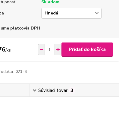
tupnosť
Skladom
ba
 sme platcovia DPH
76
Pridať do košíka
/
ks
roduktu:
071-4
Súvisiaci tovar
3