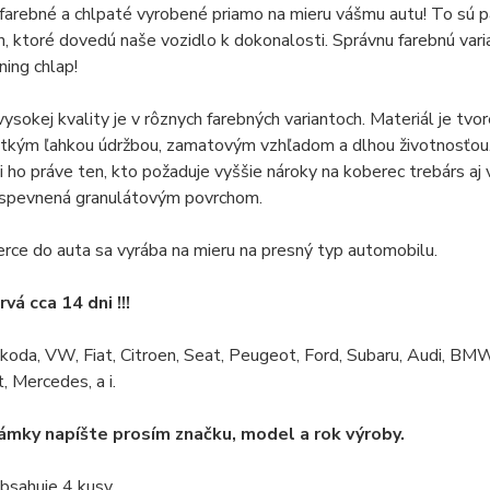
 farebné a chlpaté vyrobené priamo na mieru vášmu autu!
To sú p
h, ktoré dovedú naše vozidlo k dokonalosti.
Správnu farebnú vari
ning chlap!
ysokej kvality je v rôznych farebných variantoch.
Materiál je tvo
tkým ľahkou údržbou, zamatovým vzhľadom a dlhou životnosťou
i ho práve ten, kto požaduje vyššie nároky na koberec trebárs aj v
e spevnená granulátovým povrchom.
ce do auta sa vyrába na mieru na presný typ automobilu.
vá cca 14 dni !!!
koda, VW, Fiat, Citroen, Seat, Peugeot, Ford, Subaru, Audi, BMW
, Mercedes, a i.
mky napíšte prosím značku, model a rok výroby.
bsahuje 4 kusy.