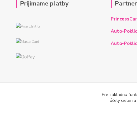
Prijímame platby
Partne
PrincessCar
Auto-Poklic
Auto-Poklic
Pre základnú funk
účely cieleni