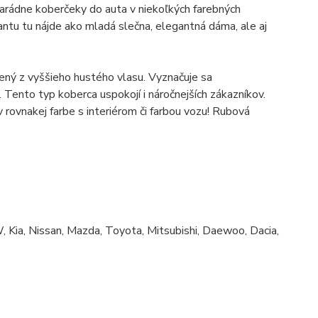
arádne koberčeky do auta v niekoľkých farebných
antu tu nájde ako mladá slečna, elegantná dáma, ale aj
rený z vyššieho hustého vlasu.
Vyznačuje sa
.
Tento typ koberca uspokojí i náročnejších zákazníkov.
 rovnakej farbe s interiérom či farbou vozu!
Rubová
, Kia, Nissan, Mazda, Toyota, Mitsubishi, Daewoo, Dacia,