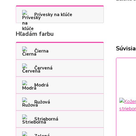
Prívesky na kľúče
Hľadám farbu
Súvisia
Čierna
Červená
Modrá
Ružová
Strieborná