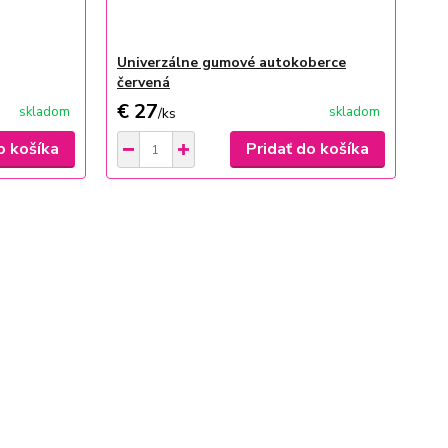
Univerzálne gumové autokoberce
červená
€ 27
skladom
skladom
/
ks
o košíka
Pridať do košíka