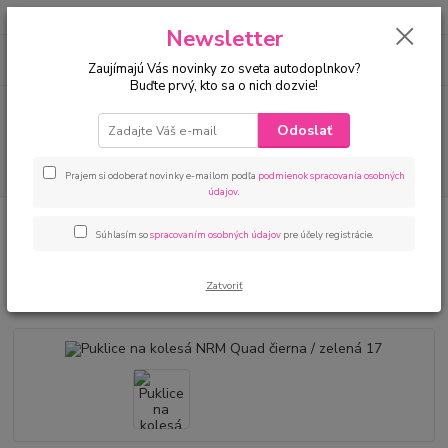
Newsletter
0
ks
za
€ 0
Zaujímajú Vás novinky zo sveta autodoplnkov?
Buďte prvý, kto sa o nich dozvie!
Menu
Odoslať
Hľadať
Prajem si odoberať novinky e-mailom podľa
podmienok spracovania osobných
údajov
.
Úvod
Puklice na kolesá
Puklice na kolesá NRM Quad čierna / zelená 17
Súhlasím so
spracovaním osobných údajov
pre účely registrácie.
Puklice na kolesá NRM Quad
čierna / zelená 17
Zatvoriť