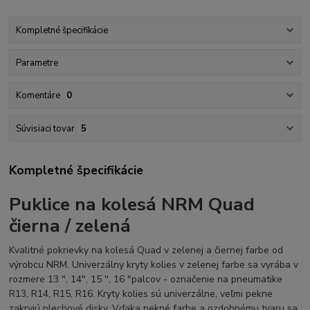
Kompletné špecifikácie
Parametre
Komentáre
0
Súvisiaci tovar
5
Kompletné špecifikácie
Puklice na kolesá NRM Quad
čierna / zelená
Kvalitné pokrievky na kolesá Quad v zelenej a čiernej farbe od
výrobcu NRM. Univerzálny kryty kolies v zelenej farbe sa vyrába v
rozmere 13 ", 14", 15 '', 16 "palcov - označenie na pneumatike
R13, R14, R15, R16. Kryty kolies sú univerzálne, veľmi
pekne
zakryjú plechové disky. Vďaka pekné farbe a ozdobnému tvaru sa