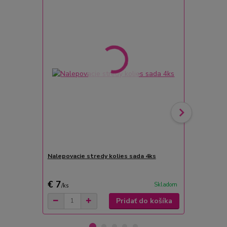
Nalepovacie stredy kolies sada 4ks
Silikónový 
Seat
€ 7
€ 7,70
Skladom
/
ks
/
ks
Pridať do košíka