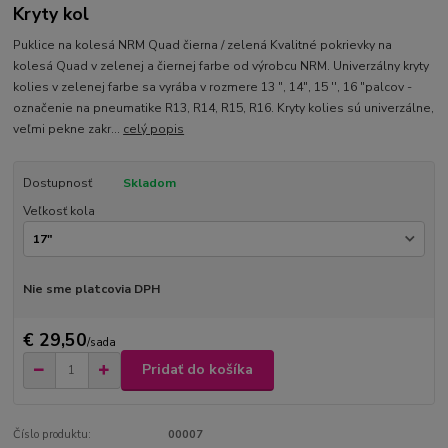
Kryty kol
Puklice na kolesá NRM Quad čierna / zelená Kvalitné pokrievky na
kolesá Quad v zelenej a čiernej farbe od výrobcu NRM. Univerzálny kryty
kolies v zelenej farbe sa vyrába v rozmere 13 ", 14", 15 '', 16 "palcov -
označenie na pneumatike R13, R14, R15, R16. Kryty kolies sú univerzálne,
veľmi pekne zakr...
celý popis
Dostupnosť
Skladom
Veľkosť kola
Nie sme platcovia DPH
€ 29,50
/
sada
Pridať do košíka
Číslo produktu:
00007