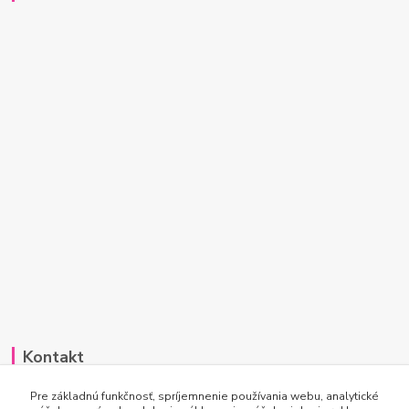
Kontakt
Po-Pi 7:00 - 15:30
Pre základnú funkčnosť, spríjemnenie používania webu, analytické