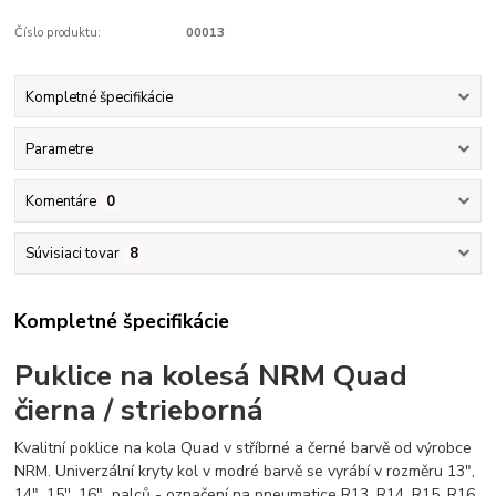
Číslo produktu:
00013
Kompletné špecifikácie
Parametre
Komentáre
0
Súvisiaci tovar
8
Kompletné špecifikácie
Puklice na kolesá NRM Quad
čierna / strieborná
Kvalitní poklice na kola Quad v stříbrné a černé barvě od výrobce
NRM. Univerzální kryty kol v modré barvě se vyrábí v rozměru 13",
14", 15'', 16" palců - označení na pneumatice R13, R14, R15, R16.