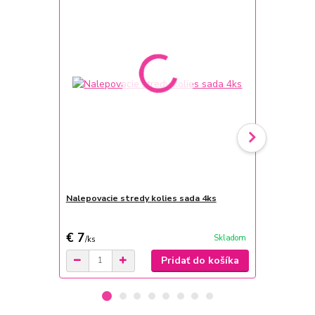
Nalepovacie stredy kolies sada 4ks
Silikónový 
Seat
€ 7
€ 7,70
Skladom
/
ks
/
ks
Pridať do košíka