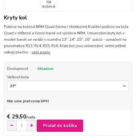
Kryty kol
Puklice na kolesá NRM Quad čierna / strieborná Kvalitní poklice na kola
Quad v stříbrné a černé barvě od výrobce NRM. Univerzální kryty kol v
modré barvě se vyrábí v rozměru 13", 14", 15'', 16" palců - označení na
pneumatice R13, R14, R15, R16. Kryty kol jsou univerzální, velmi pěkně
zakryjí plecho...
celý popis
Dostupnosť
Skladom
Veľkosť kola
Nie sme platcovia DPH
€ 29,50
/
sada
Pridať do košíka