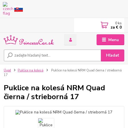
0
ks
za
€ 0
Menu
Hľadať
Úvod
Puklice na kolesá
Puklice na kolesá NRM Quad čierna / strieborná
17
Puklice na kolesá NRM Quad
čierna / strieborná 17