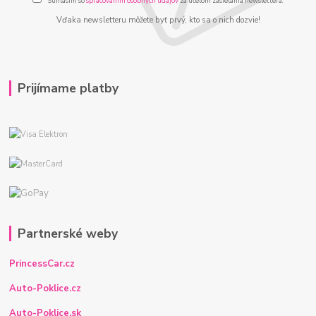
Súhlasím so
spracovaním osobných údajov
za účelom zasielania newslettera.
Vďaka newsletteru môžete byť prvý, kto sa o nich dozvie!
Prijímame platby
Partnerské weby
PrincessCar.cz
Auto-Poklice.cz
Auto-Poklice.sk