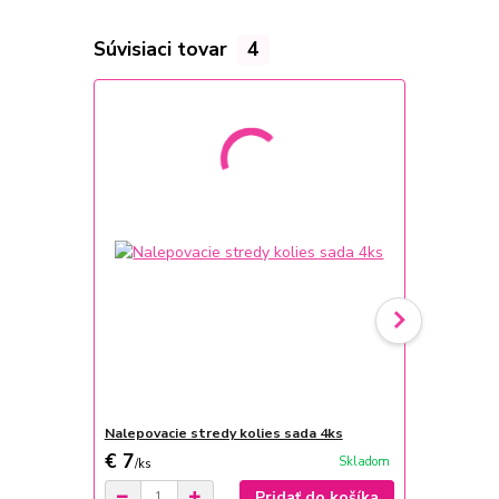
Súvisiaci tovar
4
Nalepovacie stredy kolies sada 4ks
Kožený poťa
€ 7
€ 25
Skladom
/
ks
/
ks
Pridať do košíka