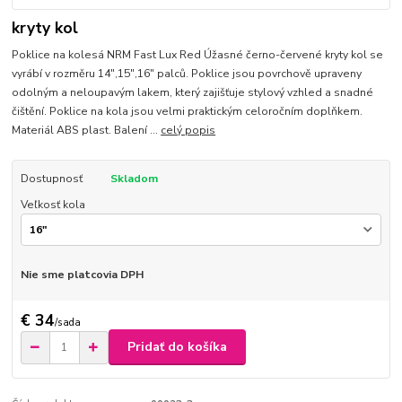
kryty kol
Poklice na kolesá NRM Fast Lux Red Úžasné černo-červené kryty kol se
vyrábí v rozměru 14",15",16" palců. Poklice jsou povrchově upraveny
odolným a neloupavým lakem, který zajišťuje stylový vzhled a snadné
čištění. Poklice na kola jsou velmi praktickým celoročním doplňkem.
Materiál ABS plast. Balení ...
celý popis
Dostupnosť
Skladom
Veľkosť kola
Nie sme platcovia DPH
€ 34
/
sada
Pridať do košíka