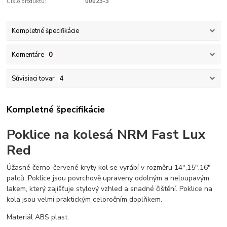
Číslo produktu:
00023-3
Kompletné špecifikácie
Komentáre
0
Súvisiaci tovar
4
Kompletné špecifikácie
Poklice na kolesá NRM Fast Lux
Red
Úžasné černo-červené kryty kol se vyrábí v rozměru 14",15",16"
palců. Poklice jsou povrchově upraveny odolným a neloupavým
lakem, který zajišťuje stylový vzhled a snadné čištění. Poklice na
kola jsou velmi praktickým celoročním doplňkem.
Materiál ABS plast.