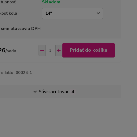
tupnosť
Skladom
kosť kola
 sme platcovia DPH
26
Pridať do košíka
/
sada
roduktu:
00024-1
Súvisiaci tovar
4