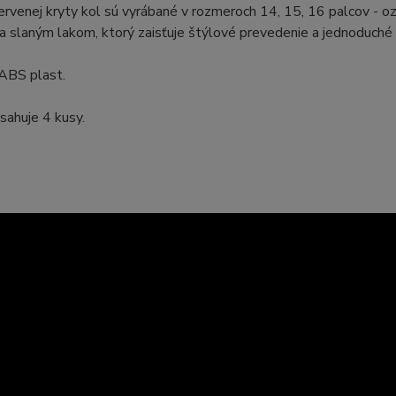
rvenej kryty kol sú vyrábané v rozmeroch 14, 15, 16 palcov - o
 slaným lakom, ktorý zaisťuje štýlové prevedenie a jednoduché č
 ABS plast.
sahuje 4 kusy.