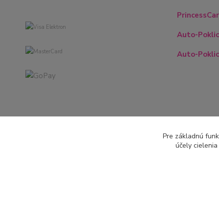
PrincessCar
Auto-Poklic
Auto-Poklic
Pre základnú funk
účely cieleni