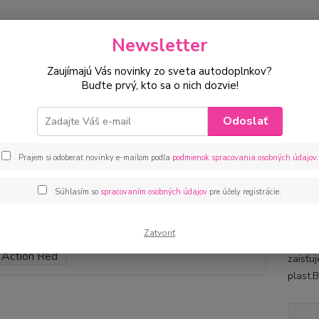
Newsletter
Hľadať
Zaujímajú Vás novinky zo sveta autodoplnkov?
Buďte prvý, kto sa o nich dozvie!
uklice na kolesá
Poklice na kolesá NRM Action Red
Odoslať
ice na kolesá NRM Action Red
Prajem si odoberať novinky e-mailom podľa
podmienok spracovania osobných údajov
.
kryt
Súhlasím so
spracovaním osobných údajov
pre účely registrácie.
Poklic
vyrába
Zatvoriť
poklic
zaisťu
plast.