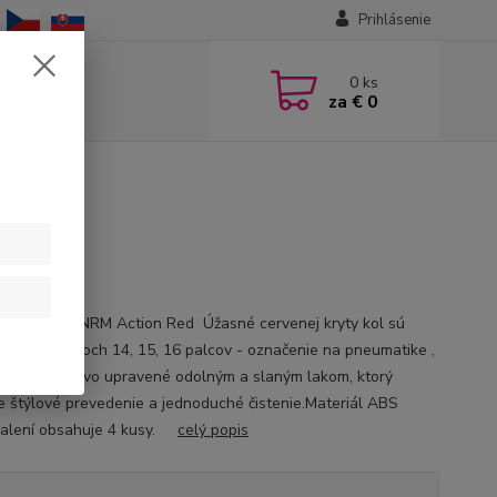
Prihlásenie
0
ks
za
€ 0
y kol
e na kolesá NRM Action Red Úžasné cervenej kryty kol sú
né v rozmeroch 14, 15, 16 palcov - označenie na pneumatike ,
e sú povrchovo upravené odolným a slaným lakom, ktorý
je štýlové prevedenie a jednoduché čistenie.Materiál ABS
Balení obsahuje 4 kusy.
celý popis