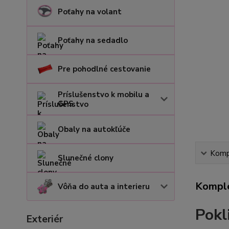
Poťahy na volant
Poťahy na sedadlo
Pre pohodlné cestovanie
Príslušenstvo k mobilu a
GPS
Obaly na autokľúče
Kompl
Slunečné clony
Komple
Vôňa do auta a interieru
Pokl
Exteriér