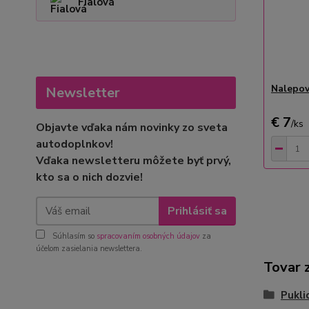
Fialová
Nalepov
Newsletter
€ 7
/
ks
Objavte vďaka nám novinky zo sveta
autodoplnkov!
Vďaka newsletteru môžete byť prvý,
kto sa o nich dozvie!
Prihlásiť sa
Súhlasím so
spracovaním osobných údajov
za
účelom zasielania newslettera.
Tovar 
Pukli