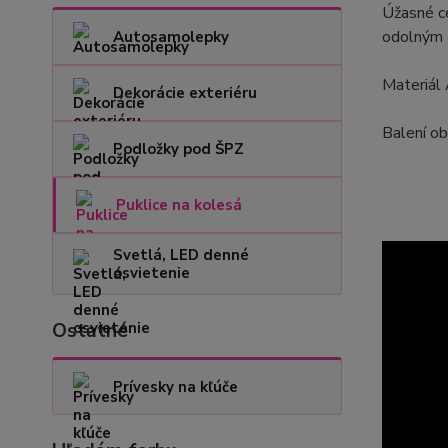
Úžasné ce
odolným a
Autosamolepky
Materiál
Dekorácie exteriéru
Balení ob
Podložky pod ŠPZ
Puklice na kolesá
Svetlá, LED denné
osvietenie
Ostatné
Prívesky na kľúče