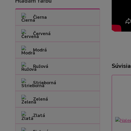
Hľadám farbu
Čierna
Červená
Modrá
Súvisia
Ružová
Strieborná
Zelená
Zlatá