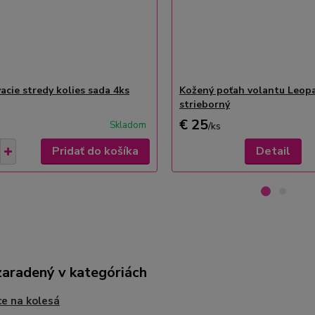
acie stredy kolies sada 4ks
Kožený poťah volantu Leop
strieborný
€ 25
Skladom
/
ks
Pridať do košíka
Detail
zaradený v kategóriách
ce na kolesá