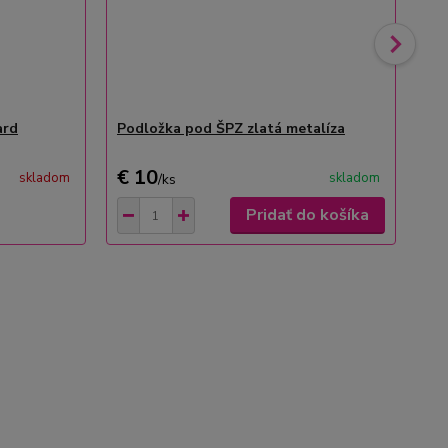
ard
Podložka pod ŠPZ zlatá metalíza
Po
€ 10
€ 
skladom
skladom
/
ks
Pridať do košíka