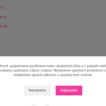
.cz
e.cz
e.sk
čnosť, spríjemnenie používania webu, analytické účely a v prípade udel
a reklamy využívame súbory cookies. Nastavenie vlastných preferencií 
kedykoľvek upraviť odkazom v spodnej časti stránok.
Súhlasím
Nastavenia