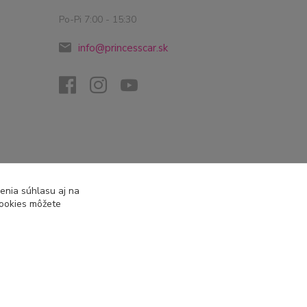
Po-Pi 7:00 - 15:30
info@princesscar.sk
enia súhlasu aj na
cookies môžete