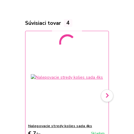
Súvisiaci tovar
4
Nalepovacie stredy kolies sada 4ks
Kožený poťa
€ 7
€ 25
Skladom