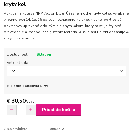
kryty kol
Poklice na kolesá NRM Action Blue Úžasné modrej kryty kol sú vyrábané
v rozmeroch 14, 15, 16 palcov - označenie na pneumatike, poklice sú
povrchovo upravené odolným a slaným lakom, ktorý zaisťuje štýlové
prevedenie a jednoduché čistenie.Materiál ABS plast.Balení obsahuje 4
kusy.
celý popis
Dostupnosť
Skladom
Veľkosť kola
Nie sme platcovia DPH
€ 30,50
/
sada
Pridať do košíka
Číslo produktu:
00027-2