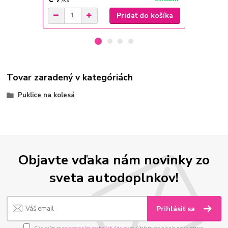
/
ks
/
ks
Pridať do košíka
Tovar zaradený v kategóriách
Puklice na kolesá
Objavte vďaka nám novinky zo
sveta autodoplnkov!
Prihlásiť sa