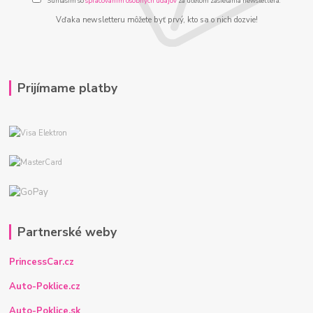
Súhlasím so
spracovaním osobných údajov
za účelom zasielania newslettera.
Vďaka newsletteru môžete byť prvý, kto sa o nich dozvie!
Prijímame platby
Partnerské weby
PrincessCar.cz
Auto-Poklice.cz
Auto-Poklice.sk