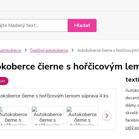
Hľadať
utokoberce
Textilné autokoberce
Autokoberce čierne s hořčicovým
koberce čierne s hořčicovým le
texti
ukt
Autoko
decent
dámy a
skvelé
farebn
celý p