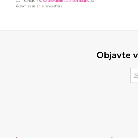
Súhlasím so
spracovaním osobných údajov
za
účelom zasielania newslettera.
Objavte v