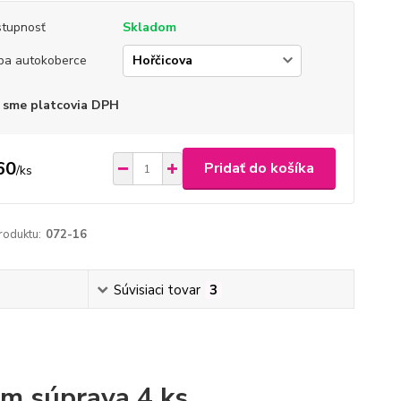
tupnosť
Skladom
ba autokoberce
 sme platcovia DPH
60
Pridať do košíka
/
ks
roduktu:
072-16
Súvisiaci tovar
3
m súprava 4 ks