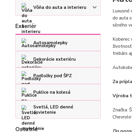
Vôňa do auta a interieru
Luxusné 
do auta s
silného ve
Exteriér
Koberec 
Autosamolepky
životnos
trebárs a
Dekorácie exteriéru
Autokober
Podložky pod ŠPZ
Za prípl
Puklice na kolesá
Výroba tr
Svetlá, LED denné
Značka: Š
osvietenie
Chevrole
Ostatné
Do pozná