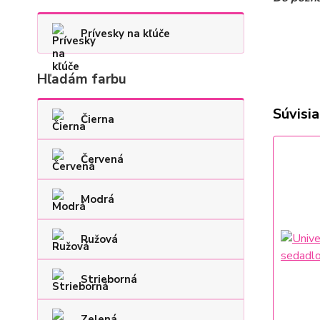
Prívesky na kľúče
Hľadám farbu
Súvisia
Čierna
Červená
Modrá
Ružová
Strieborná
Zelená