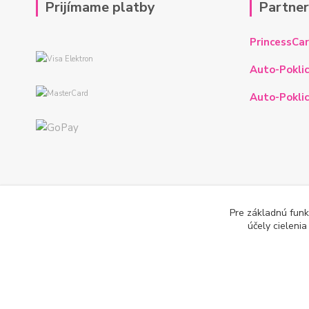
Prijímame platby
Partne
PrincessCar
Auto-Poklic
Auto-Poklic
Pre základnú funk
účely cieleni