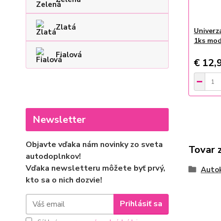
Zlatá
Univerz
1ks mo
Fialová
€ 12,
Newsletter
Objavte vďaka nám novinky zo sveta
Tovar 
autodoplnkov!
Vďaka newsletteru môžete byť prvý,
Auto
kto sa o nich dozvie!
Prihlásiť sa