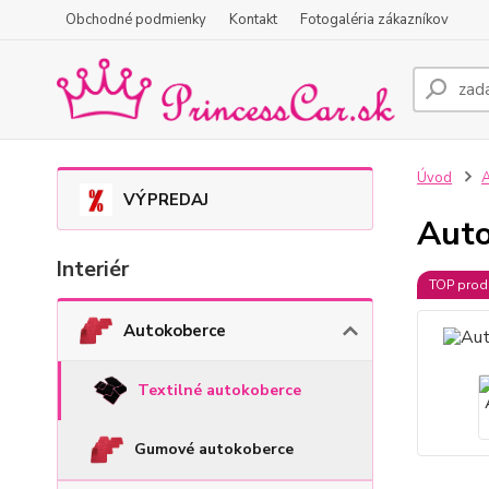
Obchodné podmienky
Kontakt
Fotogaléria zákazníkov
Úvod
A
VÝPREDAJ
Auto
Interiér
TOP prod
Autokoberce
Textilné autokoberce
Gumové autokoberce