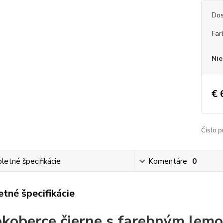
Dos
Far
Nie
€ 
Číslo p
etné špecifikácie
Komentáre
0
tné špecifikácie
koberce
čierne s farebným lemo