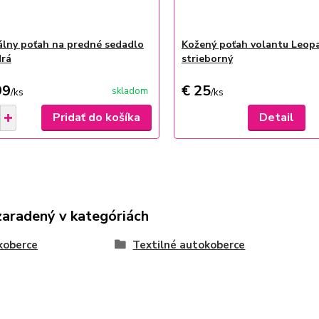
álny poťah na predné sedadlo
Kožený poťah volantu Leop
drá
strieborný
99
€ 25
skladom
/
ks
/
ks
Pridať do košíka
Detail
zaradený v kategóriách
koberce
Textilné autokoberce