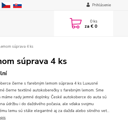
Prihlásenie
0
ks
za
€ 0
 lemom súprava 4 ks
mom súprava 4 ks
lní
berce čierne s farebným lemom súprava 4 ks Luxusné
né čierne textilné autokoberečky s farebným lemom. Sme
 máme rady jemné doplnky. České autokoberce do auta sú
 na údržbu i do daždivého počasia, ale vďaka svojmu
ému lemu sú stále elegantné aj za dažďa alebo silného vet...
opis