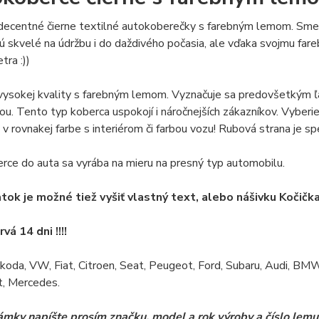
decentné čierne textilné autokoberečky s farebným lemom.
Sme 
ú skvelé na údržbu i do daždivého počasia, ale vďaka svojmu fa
tra :))
vysokej kvality s farebným lemom.
Vyznačuje sa predovšetkým ľ
ťou.
Tento typ koberca uspokojí i náročnejších zákazníkov.
Vyberie
j v rovnakej farbe s interiérom či farbou vozu!
Rubová strana je s
ce do auta sa vyrába na mieru na presný typ automobilu.
atok je možné tiež vyšiť vlastný text, alebo nášivku Kočička
vá 14 dni !!!!
koda, VW, Fiat, Citroen, Seat, Peugeot, Ford, Subaru, Audi, BMW
t, Mercedes.
mky napíšte prosím značku, model a rok výroby a číslo lemu