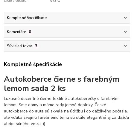
Číslo produktu:
073-1
Kompletné špecifikácie
Komentáre
0
Súvisiaci tovar
3
Kompletné špecifikácie
Autokoberce
čierne s farebným
lemom sada 2 ks
Luxusné decentné čierne textilné autokoberečky s farebným
lemom.
Sme dámy a máme rady jemné doplnky.
České
autokoberce do auta sú skvelé na údržbu i do daždivého počasia,
ale vďaka svojmu farebnému lemu sú stále elegantné aj za dažďa
alebo silného vetra :))