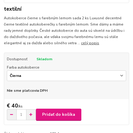
textilní
Autokoberce čierne s farebným lemom sada 2 ks Luxusné decentné
čierne textilné autokoberečky s farebným lemom. Sme dámy a máme
rady jemné doplnky. České autokoberce do auta sú skvelé na údržbu i
do daždivého počasia, ale vďaka svojmu farebnému lemu sú stále
elegantné aj za dažďa alebo silného vetra ...
celý popis
Dostupnosť
Skladom
Farba autokoberce
Nie sme platcovia DPH
€ 40
/
ks
Pridať do košíka