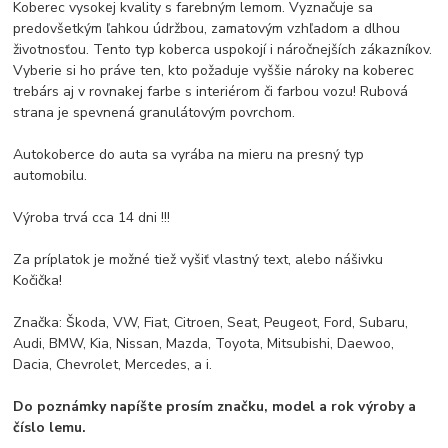
Koberec vysokej kvality s farebným lemom.
Vyznačuje sa
predovšetkým ľahkou údržbou, zamatovým vzhľadom a dlhou
životnosťou.
Tento typ koberca uspokojí i náročnejších zákazníkov.
Vyberie si ho práve ten, kto požaduje vyššie nároky na koberec
trebárs aj v rovnakej farbe s interiérom či farbou vozu!
Rubová
strana je spevnená granulátovým povrchom.
Autokoberce do auta sa vyrába na mieru na presný typ
automobilu.
Výroba trvá cca 14 dni !!!
Za príplatok je možné tiež vyšiť vlastný text, alebo nášivku
Kočička!
Značka: Škoda, VW, Fiat, Citroen, Seat, Peugeot, Ford, Subaru,
Audi, BMW, Kia, Nissan, Mazda, Toyota, Mitsubishi, Daewoo,
Dacia, Chevrolet, Mercedes, a i.
Do poznámky napíšte prosím značku, model a rok výroby a
číslo lemu.