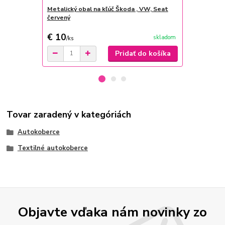
Metalický obal na kľúč Škoda , VW, Seat
Kožený poťa
červený
€ 10
€ 25
skladom
/
ks
/
ks
Pridať do košíka
Tovar zaradený v kategóriách
Autokoberce
Textilné autokoberce
Objavte vďaka nám novinky zo