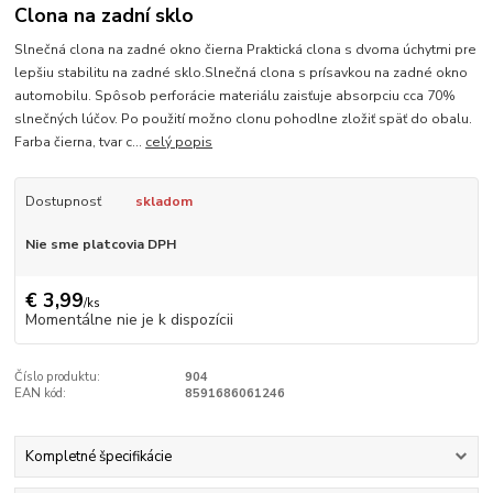
Clona na zadní sklo
Slnečná clona na zadné okno čierna Praktická clona s dvoma úchytmi pre
lepšiu stabilitu na zadné sklo.Slnečná clona s prísavkou na zadné okno
automobilu. Spôsob perforácie materiálu zaisťuje absorpciu cca 70%
slnečných lúčov. Po použití možno clonu pohodlne zložiť späť do obalu.
Farba čierna, tvar c...
celý popis
Dostupnosť
skladom
Nie sme platcovia DPH
€ 3,99
/
ks
Momentálne nie je k dispozícii
Číslo produktu:
904
EAN kód:
8591686061246
Kompletné špecifikácie