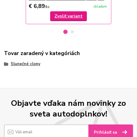
€ 6,89
€ 23
skladom
/
ks
/
ks
Zvoliť variant
Tovar zaradený v kategóriách
Slunečné clony
Objavte vďaka nám novinky zo
sveta autodoplnkov!
Prihlásiť sa