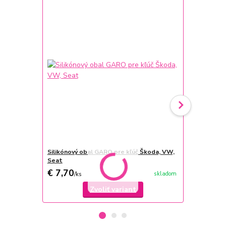
Silikónový obal GARO pre kľúč Škoda, VW,
Univerzálny
Seat
modrá
€ 7,70
€ 12,99
skladom
/
ks
/
k
Zvoliť variant