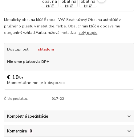
Metalický obal na kľúč Škoda , VW, Seat ružový Obal na autokľúč z
pružného plastu v metalickej farbe. Obal chráni kľúč a dodáva mu
elegantný vzhľad.Farba: ružová metalíza
celý popis
Dostupnosť
skladom
Nie sme platcovia DPH
€ 10
/
ks
Momentálne nie je k dispozícii
Číslo produktu:
017-22
Kompletné špecifikácie
Komentáre
0