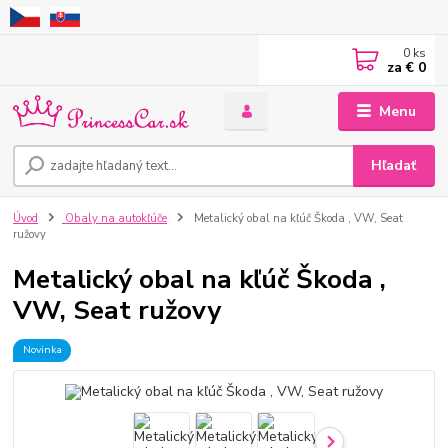
0
ks
za
€ 0
Menu
Hľadať
Úvod
Obaly na autokľúče
Metalický obal na kľúč Škoda , VW, Seat
ružovy
Metalický obal na kľúč Škoda ,
VW, Seat ružovy
Novinka