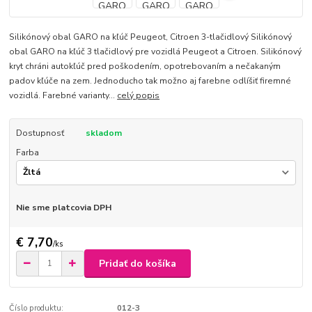
Silikónový obal GARO na kľúč Peugeot, Citroen 3-tlačidlový Silikónový
obal GARO na kľúč 3 tlačidlový pre vozidlá Peugeot a Citroen. Silikónový
kryt chráni autokľúč pred poškodením, opotrebovaním a nečakaným
padov kľúče na zem. Jednoducho tak možno aj farebne odlíšiť firemné
vozidlá. Farebné varianty...
celý popis
Dostupnosť
skladom
Farba
Nie sme platcovia DPH
€ 7,70
/
ks
Pridať do košíka
Číslo produktu:
012-3