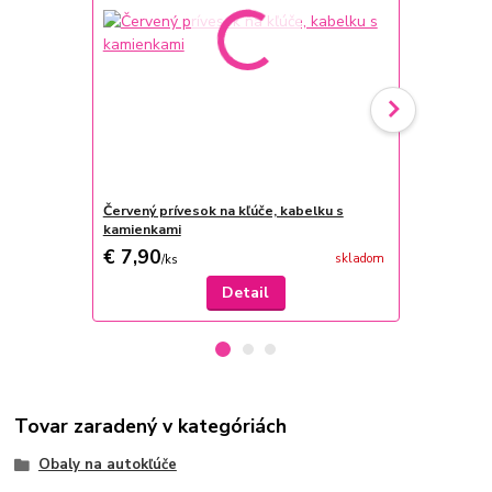
Červený prívesok na kľúče, kabelku s
Látkový poť
kamienkami
€ 7,90
€ 8
skladom
/
ks
/
ks
Detail
Tovar zaradený v kategóriách
Obaly na autokľúče