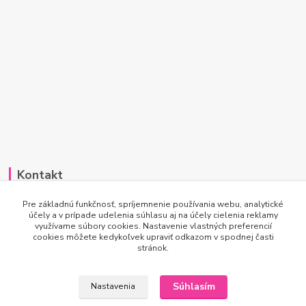
Kontakt
Po-Pi 7:00 - 15:30
Pre základnú funkčnosť, spríjemnenie používania webu, analytické
účely a v prípade udelenia súhlasu aj na účely cielenia reklamy
využívame súbory cookies. Nastavenie vlastných preferencií
info@princesscar.sk
cookies môžete kedykoľvek upraviť odkazom v spodnej časti
stránok.
Súhlasím
Nastavenia