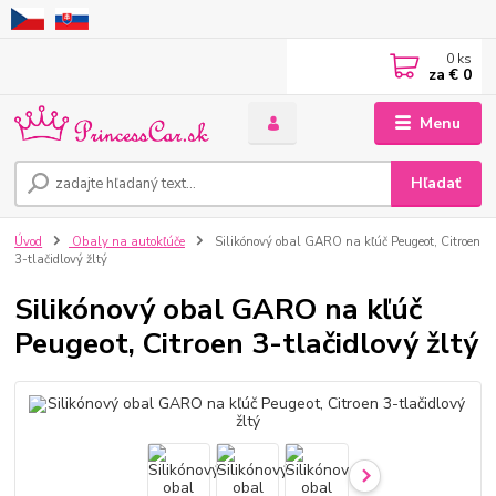
0
ks
za
€ 0
Menu
Hľadať
Úvod
Obaly na autokľúče
Silikónový obal GARO na kľúč Peugeot, Citroen
3-tlačidlový žltý
Silikónový obal GARO na kľúč
Peugeot, Citroen 3-tlačidlový žltý