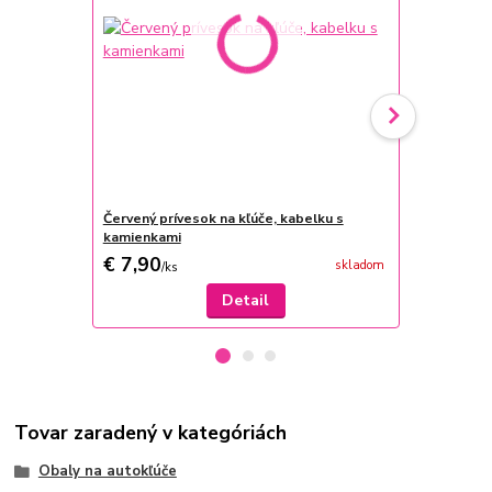
Červený prívesok na kľúče, kabelku s
Látkový poť
kamienkami
€ 7,90
€ 8
skladom
/
ks
/
ks
Detail
Tovar zaradený v kategóriách
Obaly na autokľúče