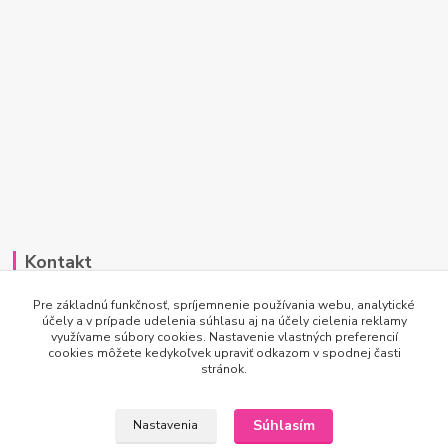
Kontakt
Po-Pi 7:00 - 15:30
Pre základnú funkčnosť, spríjemnenie používania webu, analytické
účely a v prípade udelenia súhlasu aj na účely cielenia reklamy
využívame súbory cookies. Nastavenie vlastných preferencií
info@princesscar.sk
cookies môžete kedykoľvek upraviť odkazom v spodnej časti
stránok.
Súhlasím
Nastavenia