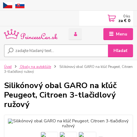
0
ks
za
€ 0
Menu
Hľadať
Úvod
Obaly na autokľúče
Silikónový obal GARO na kľúč Peugeot, Citroen
3-tlačidlový ružový
Silikónový obal GARO na kľúč
Peugeot, Citroen 3-tlačidlový
ružový