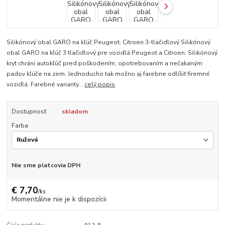
Silikónový obal GARO na kľúč Peugeot, Citroen 3-tlačidlový Silikónový
obal GARO na kľúč 3 tlačidlový pre vozidlá Peugeot a Citroen. Silikónový
kryt chráni autokľúč pred poškodením, opotrebovaním a nečakaným
padov kľúče na zem. Jednoducho tak možno aj farebne odlíšiť firemné
vozidlá. Farebné varianty...
celý popis
Dostupnosť
skladom
Farba
Nie sme platcovia DPH
€ 7,70
/
ks
Momentálne nie je k dispozícii