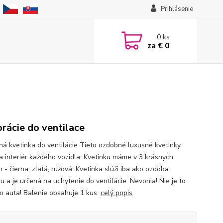
Prihlásenie
0
ks
za
€ 0
rácie do ventilace
á kvetinka do ventilácie Tieto ozdobné luxusné kvetinky
a interiér každého vozidla. Kvetinku máme v 3 krásnych
 - čierna, zlatá, ružová. Kvetinka slúži iba ako ozdoba
ru a je určená na uchytenie do ventilácie. Nevonia! Nie je to
o auta! Balenie obsahuje 1 kus.
celý popis