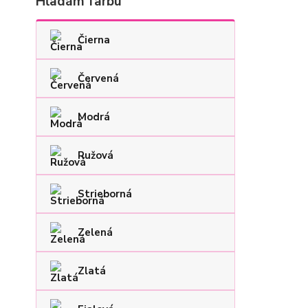
Hľadám farbu
Čierna
Červená
Modrá
Ružová
Strieborná
Zelená
Zlatá