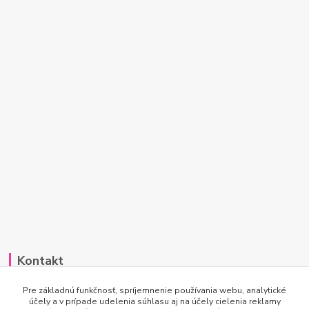
Kontakt
Po-Pi 7:00 - 15:30
Pre základnú funkčnosť, spríjemnenie používania webu, analytické
účely a v prípade udelenia súhlasu aj na účely cielenia reklamy