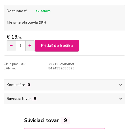
Dostupnosť
skladom
Nie sme platcovia DPH
€ 19
/
ks
Pridať do košíka
Číslo produktu:
29210-2505059
EAN kód:
8424332050595
Komentáre
0
Súvisiaci tovar
9
Súvisiaci tovar
9