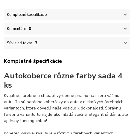
Kompletné špecifikácie
Komentáre
0
Súvisiaci tovar
3
Kompletné špecifikácie
Autokoberce
rôzne farby sada 4
ks
Kvalitné, farebné a chlpaté vyrobené priamo na mieru vášmu
autu!
To sú parádne koberčeky do auta v niekoľkých farebných
variantoch, ktoré dovedú naše vozidlo k dokonalosti.
Správnu
farebnú variantu tu nájde ako mladá slečna, elegantná dáma, ale
aj drsný tunning chlap!
Koberec vysokej kvality je v rôznych farebných variantoch.