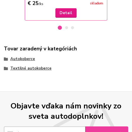
€ 25
€ 9,50
skladom
/
ks
/
ks
Detail
Tovar zaradený v kategóriách
Autokoberce
Textilné autokoberce
Objavte vďaka nám novinky zo
sveta autodoplnkov!