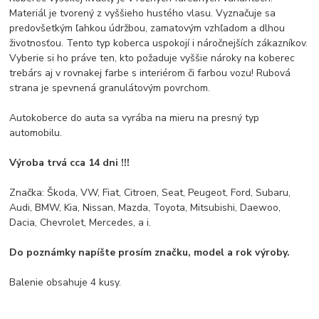
Materiál je tvorený z vyššieho hustého vlasu.
Vyznačuje sa
predovšetkým ľahkou údržbou, zamatovým vzhľadom a dlhou
životnosťou.
Tento typ koberca uspokojí i náročnejších zákazníkov.
Vyberie si ho práve ten, kto požaduje vyššie nároky na koberec
trebárs aj v rovnakej farbe s interiérom či farbou vozu!
Rubová
strana je spevnená granulátovým povrchom.
Autokoberce do auta sa vyrába na mieru na presný typ
automobilu.
Výroba trvá cca 14 dni !!!
Značka: Škoda, VW, Fiat, Citroen, Seat, Peugeot, Ford, Subaru,
Audi, BMW, Kia, Nissan, Mazda, Toyota, Mitsubishi, Daewoo,
Dacia, Chevrolet, Mercedes, a i.
Do poznámky napíšte prosím značku, model a rok výroby.
Balenie obsahuje 4 kusy.