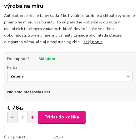
výroba na míru
Autokoberce rôzne farby sada 4 ks Kvalitné, farebné a chlpaté vyrobené
priamo na mieru vášmu autu! To sú parádne koberčeky do auta v
niekoľkých farebných variantoch, ktoré dovedú naše vozidlo k
dokonalosti. Správnu farebnú variantu tu nájde ako mladá slečna,
elegantná dáma, ale aj drsný tunning chla...
celý popis
Dostupnosť
Skladom
Farba
Nie sme platcovia DPH
€ 76
/
ks
Pridať do košíka
Číslo produktu:
071-3